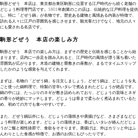
駒形どぜう 本店は、東京都台東区駒形に位置する江戸時代から続く老舗の
どじょう料理専門店です。1801年創業のこの店は、伝統的な江戸料理を提供
し、特に「どぜう鍋」が名物です。歴史ある建物と風情ある内装が特徴で、
訪れる人々に江戸の雰囲気を感じさせます。観光客だけでなく、地元の人々
にも愛される名店です。
駒形どぜう 本店の楽しみ方
駒形どぜう 本店での楽しみ方は、まずその歴史と伝統を感じることから始
まります。店内に一歩足を踏み入れると、江戸時代の風情が漂う落ち着いた
雰囲気が広がります。木造の建物と畳敷きの座敷が、まるでタイムスリップ
したかのような感覚を与えてくれます。
まずは、名物の「どぜう鍋」を注文しましょう。どぜう鍋は、どじょうを丸
ごと使った鍋料理で、特製の甘辛いタレで煮込まれたどじょうが絶品です。
鍋の中には、たっぷりのネギが敷き詰められており、どじょうの旨味とネギ
の香りが絶妙にマッチします。どじょうは骨まで柔らかく煮込まれているた
め、初めての方でも食べやすいです。
また、どぜう鍋以外にも、どじょうの蒲焼きや唐揚げなど、さまざまなどじ
ょう料理が楽しめます。どじょうの蒲焼きは、香ばしいタレが絡んだどじょ
うがご飯と相性抜群で、食欲をそそります。唐揚げは、外はカリッと中はふ
んわりとした食感が特徴で、お酒のお供にもぴったりです。