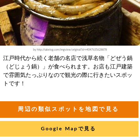
by http://tabelog.com/imgview/original?id=r4047635628878
江戸時代から続く老舗の名店で浅草名物「どぜう鍋
（どじょう鍋）」が食べられます。お店も江戸建築
で雰囲気たっぷりなので観光の際に行きたいスポッ
トです！
周辺の類似スポットを地図で見る
Google Mapで見る