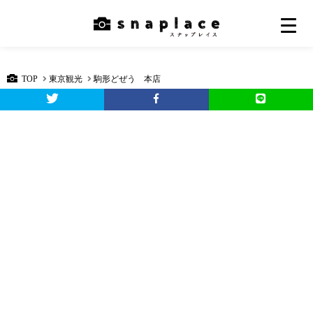
TOP
東京観光
駒形どぜう 本店