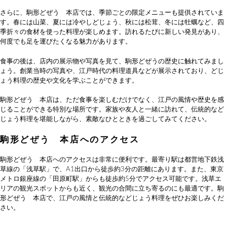
さらに、駒形どぜう 本店では、季節ごとの限定メニューも提供されていま
す。春には山菜、夏には冷やしどじょう、秋には松茸、冬には牡蠣など、四
季折々の食材を使った料理が楽しめます。訪れるたびに新しい発見があり、
何度でも足を運びたくなる魅力があります。
食事の後は、店内の展示物や写真を見て、駒形どぜうの歴史に触れてみまし
ょう。創業当時の写真や、江戸時代の料理道具などが展示されており、どじ
ょう料理の歴史や文化を学ぶことができます。
駒形どぜう 本店は、ただ食事を楽しむだけでなく、江戸の風情や歴史を感
じることができる特別な場所です。家族や友人と一緒に訪れて、伝統的など
じょう料理を堪能しながら、素敵なひとときを過ごしてみてください。
駒形どぜう 本店へのアクセス
駒形どぜう 本店へのアクセスは非常に便利です。最寄り駅は都営地下鉄浅
草線の「浅草駅」で、A1出口から徒歩約3分の距離にあります。また、東京
メトロ銀座線の「田原町駅」からも徒歩約5分でアクセス可能です。浅草エ
リアの観光スポットからも近く、観光の合間に立ち寄るのにも最適です。駒
形どぜう 本店で、江戸の風情と伝統的などじょう料理をぜひお楽しみくだ
さい。