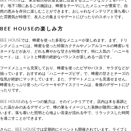
BEE HOUSEは、東京都渋谷区道玄坂に位置するユニークなカフェ＆バーで
す。地下1階にあるこの施設は、蜂蜜をテーマにしたメニューが豊富で、自
然の恵みを存分に楽しむことができます。おしゃれなインテリアと落ち着い
た雰囲気が特徴で、友人との集まりやデートにぴったりのスポットです。
BEE HOUSEの楽しみ方
BEE HOUSEでは、蜂蜜を使った多彩なメニューが楽しめます。まず、ドリ
ンクメニューには、蜂蜜を使った特製カクテルやノンアルコールの蜂蜜レモ
ネードなどがあり、どれも爽やかな甘さが特徴です。特に人気の「ハニーモ
ヒート」は、ミントと蜂蜜の絶妙なバランスが楽しめる一品です。
フードメニューも充実しており、蜂蜜を使ったピザやパスタ、サラダなどが
揃っています。おすすめは「ハニーチーズピザ」で、蜂蜜の甘さとチーズの
塩気が絶妙にマッチしています。また、デザートメニューも見逃せません。
蜂蜜をたっぷり使ったパンケーキやアイスクリームは、食後のデザートにぴ
ったりです。
BEE HOUSEのもう一つの魅力は、そのインテリアです。店内は木を基調と
した温かみのあるデザインで、蜂の巣をイメージした装飾が随所に施されて
います。落ち着いた照明と心地よい音楽が流れる中で、リラックスした時間
を過ごすことができます。
さらに、BEE HOUSEでは定期的にイベントも開催されています。ライブミ