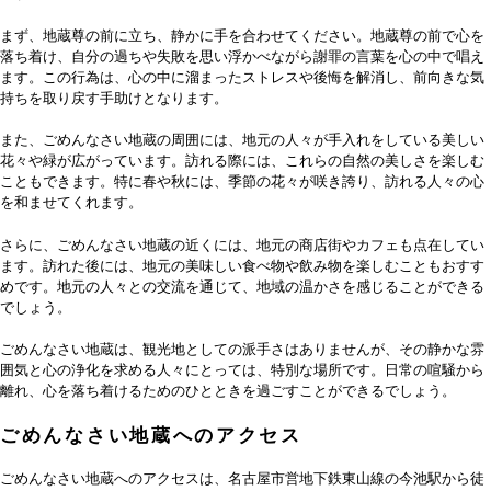
まず、地蔵尊の前に立ち、静かに手を合わせてください。地蔵尊の前で心を
落ち着け、自分の過ちや失敗を思い浮かべながら謝罪の言葉を心の中で唱え
ます。この行為は、心の中に溜まったストレスや後悔を解消し、前向きな気
持ちを取り戻す手助けとなります。
また、ごめんなさい地蔵の周囲には、地元の人々が手入れをしている美しい
花々や緑が広がっています。訪れる際には、これらの自然の美しさを楽しむ
こともできます。特に春や秋には、季節の花々が咲き誇り、訪れる人々の心
を和ませてくれます。
さらに、ごめんなさい地蔵の近くには、地元の商店街やカフェも点在してい
ます。訪れた後には、地元の美味しい食べ物や飲み物を楽しむこともおすす
めです。地元の人々との交流を通じて、地域の温かさを感じることができる
でしょう。
ごめんなさい地蔵は、観光地としての派手さはありませんが、その静かな雰
囲気と心の浄化を求める人々にとっては、特別な場所です。日常の喧騒から
離れ、心を落ち着けるためのひとときを過ごすことができるでしょう。
ごめんなさい地蔵へのアクセス
ごめんなさい地蔵へのアクセスは、名古屋市営地下鉄東山線の今池駅から徒