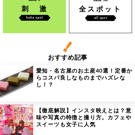
Genre 3
Genre All
刺 激
全スポット
haha spot
all spot
おすすめ記事
愛知・名古屋のお土産40選！定番か
らコスパ良しなものまでハズレな
し！？
【徹底解説】インスタ映えとは？意
味や写真の特徴と撮り方。カフェや
スイーツも女子に人気