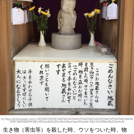
by https://ja.foursquare.com/v/%E3%81%94%E3%82%81%E3%82%93%E3%81%AA%E3%81%95%E3%81%84%E
5%9C%B0%E8%94%B5/4f016ea929c201c6fecb5bea?openPhotoId=55b17cb5498e60b233ac4e4b
生き物（害虫等）を殺した時、ウソをついた時、物