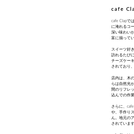
cafe 
cafe C
に淹れるコ
深い味わい
富に揃って
スイーツ好
訪れるたび
チーズケー
されており
店内は、木
らは自然光
間のリフレッ
込んでの作
さらに、ca
や、手作り
ん。地元の
されていま