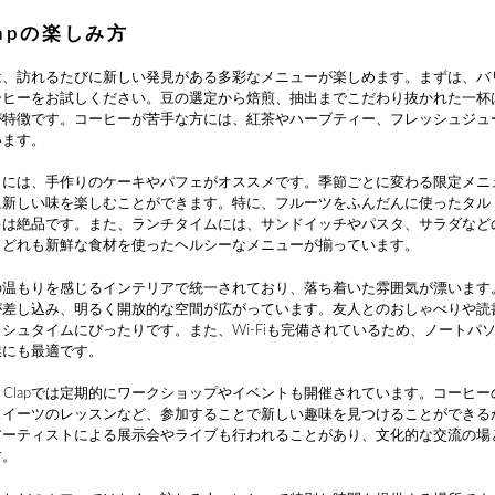
Clapの楽しみ方
lapでは、訪れるたびに新しい発見がある多彩なメニューが楽しめます。まずは、
ーヒーをお試しください。豆の選定から焙煎、抽出までこだわり抜かれた一杯
が特徴です。コーヒーが苦手な方には、紅茶やハーブティー、フレッシュジュ
います。
きには、手作りのケーキやパフェがオススメです。季節ごとに変わる限定メニ
に新しい味を楽しむことができます。特に、フルーツをふんだんに使ったタル
キは絶品です。また、ランチタイムには、サンドイッチやパスタ、サラダなど
、どれも新鮮な食材を使ったヘルシーなメニューが揃っています。
の温もりを感じるインテリアで統一されており、落ち着いた雰囲気が漂います
が差し込み、明るく開放的な空間が広がっています。友人とのおしゃべりや読
シュタイムにぴったりです。また、Wi-Fiも完備されているため、ノートパ
業にも最適です。
fe Clapでは定期的にワークショップやイベントも開催されています。コーヒ
スイーツのレッスンなど、参加することで新しい趣味を見つけることができる
アーティストによる展示会やライブも行われることがあり、文化的な交流の場
す。