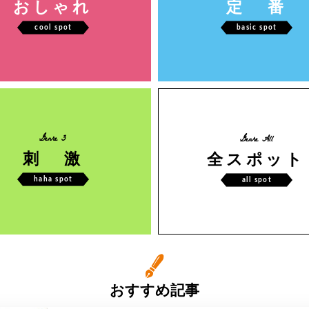
おしゃれ
定 番
cool spot
basic spot
Genre 3
Genre All
刺 激
全スポット
haha spot
all spot
おすすめ記事