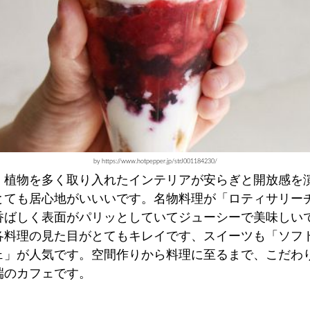
by https://www.hotpepper.jp/strJ001184230/
、植物を多く取り入れたインテリアが安らぎと開放感を
とても居心地がいいいです。名物料理が「ロティサリー
香ばしく表面がパリッとしていてジューシーで美味しい
各料理の見た目がとてもキレイです、スイーツも「ソフ
ェ」が人気です。空間作りから料理に至るまで、こだわ
端のカフェです。