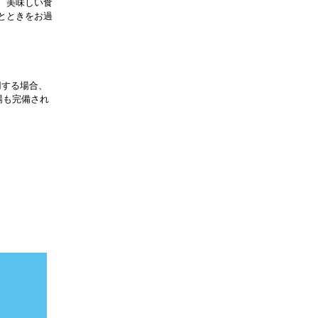
す。美味しい食
とときをお過
用する場合、
場も完備され