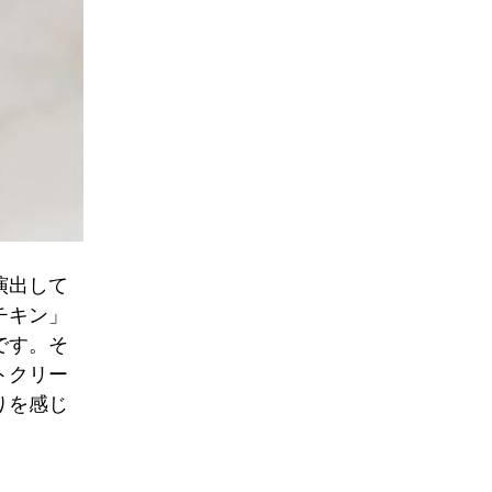
演出して
チキン」
です。そ
トクリー
りを感じ