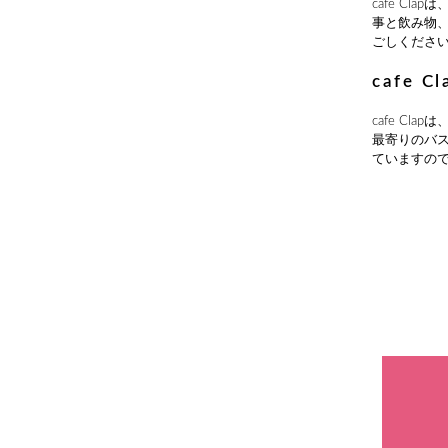
cafe C
事と飲み物
ごしくださ
cafe 
cafe C
最寄りのバ
ていますの