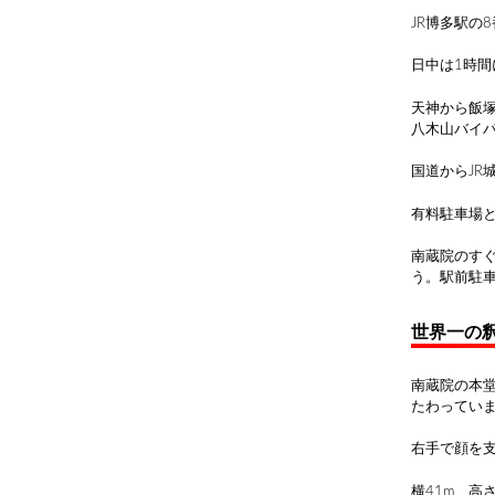
JR博多駅の
日中は1時間
天神から飯塚
八木山バイ
国道からJR
有料駐車場と
南蔵院のす
う。駅前駐車
世界一の
南蔵院の本
たわってい
右手で顔を
横41m、高