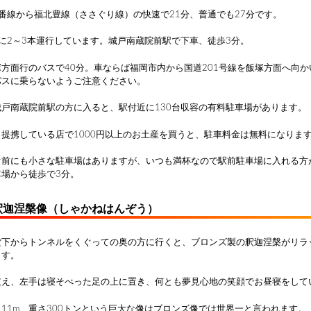
8番線から福北豊線（ささぐり線）の快速で21分、普通でも27分です。
に2～3本運行しています。城戸南蔵院前駅で下車、徒歩3分。
方面行のバスで40分。車ならば福岡市内から国道201号線を飯塚方面へ向
パスに乗らないようご注意ください。
城戸南蔵院前駅の方に入ると、駅付近に130台収容の有料駐車場があります。
提携している店で1000円以上のお土産を買うと、駐車料金は無料になりま
ぐ前にも小さな駐車場はありますが、いつも満杯なので駅前駐車場に入れる方
場から徒歩で3分。
釈迦涅槃像（しゃかねはんぞう）
堂下からトンネルをくぐっての奥の方に行くと、ブロンズ製の釈迦涅槃がリラ
ます。
支え、左手は寝そべった足の上に置き、何とも夢見心地の笑顔でお昼寝をして
さ11m、重さ300トンという巨大な像はブロンズ像では世界一と言われます。