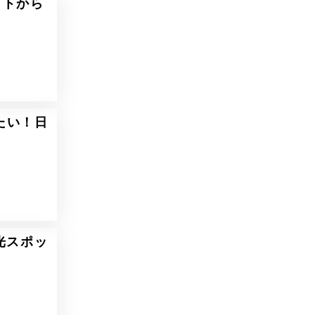
ットから
たい！日
光スポッ