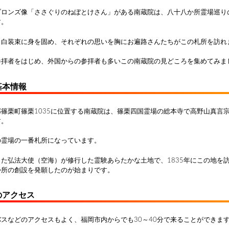
ブロンズ像「ささぐりのねぼとけさん」がある南蔵院は、八十八か所霊場巡り
す。
と白装束に身を固め、それぞれの思いを胸にお遍路さんたちがこの札所を訪れ
参拝者をはじめ、外国からの参拝者も多いこの南蔵院の見どころを集めてみま
基本情報
篠栗町篠栗1035に位置する南蔵院は、篠栗四国霊場の総本寺で高野山真言
す。
の霊場の一番札所になっています。
た弘法大使（空海）が修行した霊験あらたかな土地で、1835年にこの地を
か所の創設を発願したのが始まりです。
のアクセス
スなどのアクセスもよく、福岡市内からでも30～40分で来ることができま