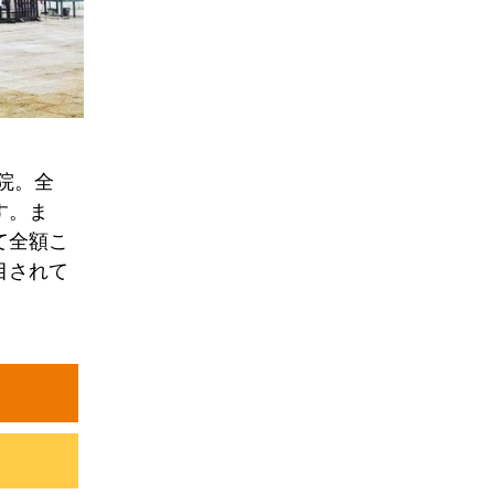
院。全
す。ま
て全額こ
目されて