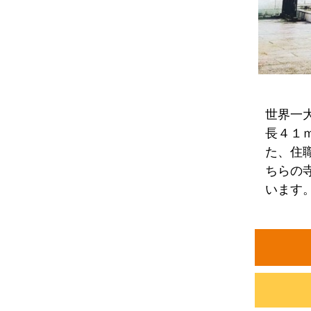
世界一
長４１
た、住
ちらの
います