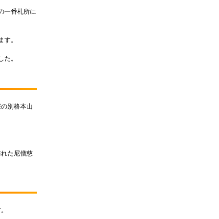
の一番札所に
ます。
した。
宗の別格本山
訪れた尼僧慈
す。