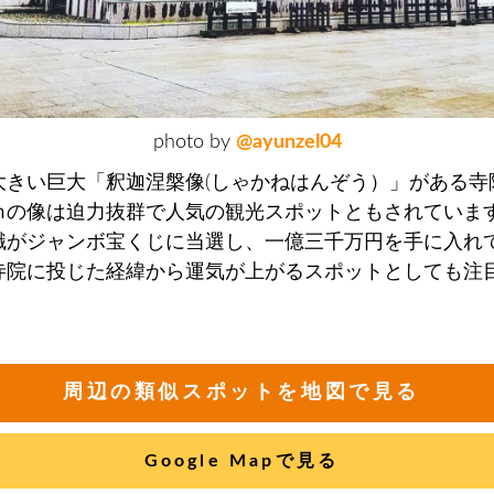
photo by
@ayunzel04
大きい巨大「釈迦涅槃像(しゃかねはんぞう）」がある寺
ｍの像は迫力抜群で人気の観光スポットともされていま
職がジャンボ宝くじに当選し、一億三千万円を手に入れ
寺院に投じた経緯から運気が上がるスポットとしても注
。
周辺の類似スポットを地図で見る
Google Mapで見る