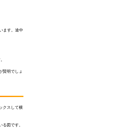
かいます。途中
す。
が賢明でしょ
ックスして横
いる図です。