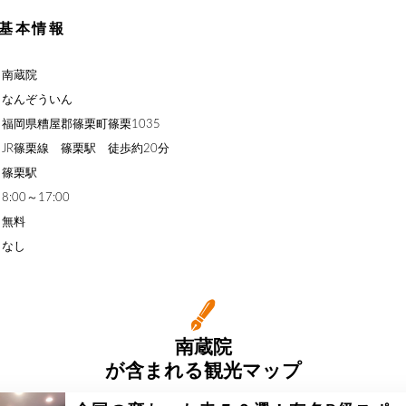
基本情報
】南蔵院
】なんぞういん
福岡県糟屋郡篠栗町篠栗1035
JR篠栗線 篠栗駅 徒歩約20分
】篠栗駅
:00～17:00
】無料
】なし
南蔵院
が含まれる観光マップ