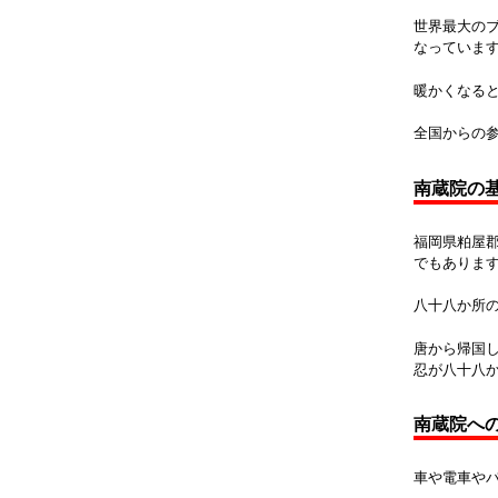
世界最大の
なっていま
暖かくなる
全国からの
南蔵院の
福岡県粕屋郡
でもありま
八十八か所
唐から帰国し
忍が八十八
南蔵院へ
車や電車やバ