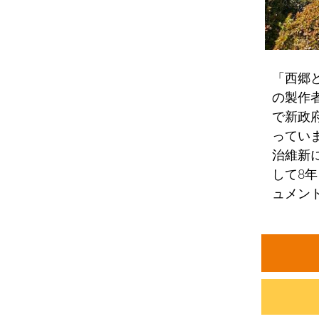
「西郷
の製作
で新政
ってい
治維新
して8
ュメン