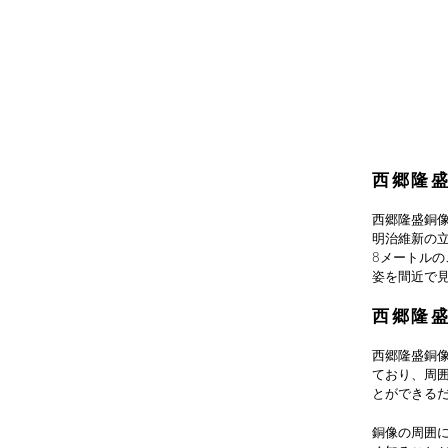
西郷隆
西郷隆盛銅
明治維新の
8メートル
姿を間近で
西郷隆
西郷隆盛銅
ており、周
とができる
銅像の周囲