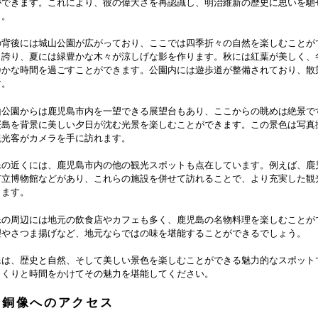
ができます。これにより、彼の偉大さを再認識し、明治維新の歴史に思いを馳
う。
の背後には城山公園が広がっており、ここでは四季折々の自然を楽しむことが
き誇り、夏には緑豊かな木々が涼しげな影を作ります。秋には紅葉が美しく、
静かな時間を過ごすことができます。公園内には遊歩道が整備されており、散
す。
山公園からは鹿児島市内を一望できる展望台もあり、ここからの眺めは絶景で
桜島を背景に美しい夕日が沈む光景を楽しむことができます。この景色は写真
観光客がカメラを手に訪れます。
像の近くには、鹿児島市内の他の観光スポットも点在しています。例えば、鹿
市立博物館などがあり、これらの施設を併せて訪れることで、より充実した観
きます。
像の周辺には地元の飲食店やカフェも多く、鹿児島の名物料理を楽しむことが
理やさつま揚げなど、地元ならではの味を堪能することができるでしょう。
像は、歴史と自然、そして美しい景色を楽しむことができる魅力的なスポット
っくりと時間をかけてその魅力を堪能してください。
盛銅像へのアクセス