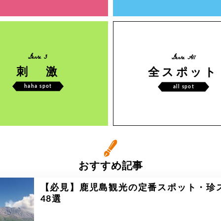
Genre 3
Genre All
刺 激
全スポット
haha spot
all spot
おすすめ記事
【必見】鹿児島観光の定番スポット・珍
48選