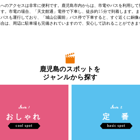
像へのアクセスは非常に便利です。鹿児島市内からは、市電やバスを利用して
ます。市電の場合、「天文館通」電停で下車し、徒歩約15分で到着します。
はバスも運行しており、「城山公園前」バス停で下車すると、すぐ近くに銅像
場合は、周辺に駐車場も完備されていますので、安心して訪れることができま
鹿児島のスポットを
ジャンルから探す
Genre 1
Genre 2
おしゃれ
定 番
cool spot
basic spot