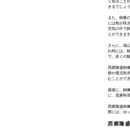
く知ること
きるでしょ
また、銅像
には桜が咲
空気の中で
とができま
さらに、城
れ時には、
で、多くの
西郷隆盛銅
館や鹿児島
むことがで
最後に、銅
に、黒豚料
西郷隆盛銅
際には、ゆ
西郷隆