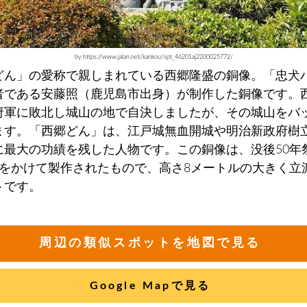
by https://www.jalan.net/kankou/spt_46201aj2200025772/
どん」の愛称で親しまれている西郷隆盛の銅像。「忠犬
者である安藤照（鹿児島市出身）が制作した銅像です。
府軍に敗北し城山の地で自決しましたが、その城山をバ
ます。「西郷どん」は、江戸城無血開城や明治新政府樹
に最大の功績を残した人物です。この銅像は、没後50年
年をかけて製作されたもので、高さ8メートルの大きく立
トです。
周辺の類似スポットを地図で見る
Google Mapで見る