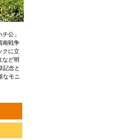
ハチ公」
西南戦争
ックに立
立など明
祭記念と
派なモニ