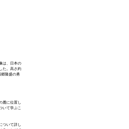
像は、日本の
した。高さ約
西郷隆盛の勇
の麓に位置し
ついて学ぶこ
について詳し