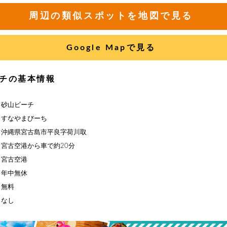
周辺の類似スポットを地図で見る
Google Mapで見る
チの基本情報
】砂山ビーチ
】すなやまびーち
】沖縄県宮古島市平良字荷川取
宮古空港から車で約20分
】宮古空港
】年中無休
】無料
】なし