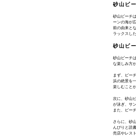
砂山ビ
砂山ビーチ
ーンの海が
前の由来と
ラックスし
砂山ビ
砂山ビーチ
な楽しみ方
まず、ビー
浜の絶景を
楽しむこと
次に、砂山
が泳ぎ、サ
また、ビー
さらに、砂
んびりと読
売店やレス