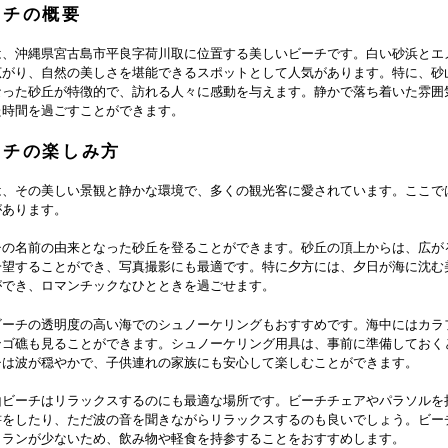
ーチの概要
は、沖縄県宮古島市平良字荷川取に位置する美しいビーチです。白い砂浜とエ
広がり、自然の美しさを堪能できるスポットとして人気があります。特に、砂
なった砂丘が特徴的で、訪れる人々に感動を与えます。静かで落ち着いた雰囲
た時間を過ごすことができます。
ーチの楽しみ方
は、その美しい景観と静かな環境で、多くの観光客に愛されています。ここで
があります。
チの名前の由来となった砂丘を登ることができます。砂丘の頂上からは、広が
一望することができ、写真撮影にも最適です。特に夕方には、夕日が海に沈む
ができ、ロマンチックなひとときを過ごせます。
ビーチの透明度の高い海でのシュノーケリングもおすすめです。海中にはカラ
ンゴ礁も見ることができます。シュノーケリング用具は、事前に準備しておく
チは波が穏やかで、子供連れの家族にも安心して楽しむことができます。
山ビーチはリラックスするのにも最適な場所です。ビーチチェアやパラソルを
書をしたり、ただ波の音を聞きながらリラックスするのも良いでしょう。ビー
トランが少ないため、飲み物や軽食を持参することをおすすめします。