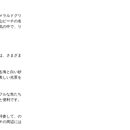
メラルドグリ
山ビーチの名
気の中で、リ
は、さまざま
る海と白い砂
美しい光景を
フルな魚たち
と便利です。
持参して、の
チの周辺には