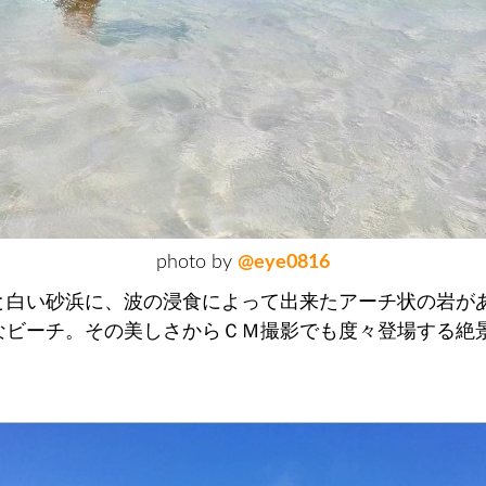
photo by
@eye0816
と白い砂浜に、波の浸食によって出来たアーチ状の岩が
なビーチ。その美しさからＣＭ撮影でも度々登場する絶
。