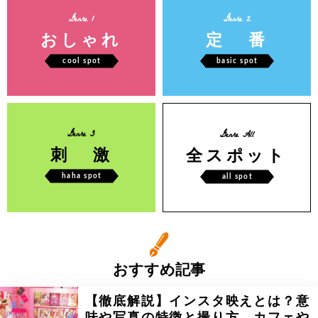
Genre 1
Genre 2
おしゃれ
定 番
cool spot
basic spot
Genre 3
Genre All
刺 激
全スポット
haha spot
all spot
おすすめ記事
【徹底解説】インスタ映えとは？意