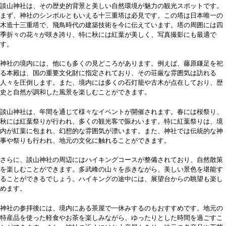
談山神社は、その歴史的背景と美しい自然環境が魅力の観光スポットです。
まず、神社のシンボルともいえる十三重塔は必見です。この塔は日本唯一の
木造十三重塔で、飛鳥時代の建築技術を今に伝えています。塔の周囲には四
季折々の花々が咲き誇り、特に秋には紅葉が美しく、写真撮影にも最適で
す。
神社の境内には、他にも多くの見どころがあります。例えば、藤原鎌足を祀
る本殿は、国の重要文化財に指定されており、その荘厳な雰囲気は訪れる
人々を圧倒します。また、境内には多くの石灯籠や古木が点在しており、歴
史と自然が調和した風景を楽しむことができます。
談山神社は、年間を通じて様々なイベントが開催されます。春には桜祭り、
秋には紅葉祭りが行われ、多くの観光客で賑わいます。特に紅葉祭りは、境
内が紅葉に包まれ、幻想的な雰囲気が漂います。また、神社では伝統的な神
事や祭りも行われ、地元の文化に触れることができます。
さらに、談山神社の周辺にはハイキングコースが整備されており、自然散策
を楽しむことができます。多武峰の山々を歩きながら、美しい景色を堪能す
ることができるでしょう。ハイキングの途中には、展望台からの眺望も楽し
めます。
神社の参拝後には、境内にある茶屋で一休みするのもおすすめです。地元の
特産品を使った軽食やお茶を楽しみながら、ゆったりとした時間を過ごすこ