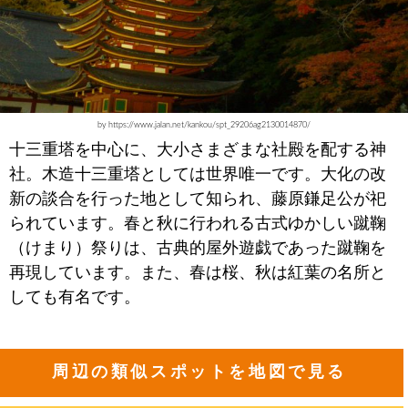
by https://www.jalan.net/kankou/spt_29206ag2130014870/
十三重塔を中心に、大小さまざまな社殿を配する神
社。木造十三重塔としては世界唯一です。大化の改
新の談合を行った地として知られ、藤原鎌足公が祀
られています。春と秋に行われる古式ゆかしい蹴鞠
（けまり）祭りは、古典的屋外遊戯であった蹴鞠を
再現しています。また、春は桜、秋は紅葉の名所と
しても有名です。
周辺の類似スポットを地図で見る