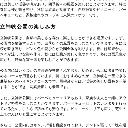
には美しい渓谷や滝があり、四季折々の風景を楽しむことができます。特に
春には桜が咲き誇り、秋には紅葉が見事です。自然散策やピクニック、バー
ベキューなど、家族連れやカップルに人気のスポットです。
立神峡公園の楽しみ方
立神峡公園は、自然の美しさを存分に楽しむことができる場所です。まず、
公園内を散策することで、四季折々の風景を楽しむことができます。春には
桜が咲き誇り、ピンク色の花びらが公園全体を彩ります。夏には緑豊かな
木々が涼しげな影を作り、秋には紅葉が美しく色づきます。冬には雪景色が
広がり、静寂な雰囲気を楽しむことができます。
公園内にはいくつかの遊歩道が整備されており、初心者から上級者まで楽し
めるコースが用意されています。特におすすめなのが、立神峡を一望できる
展望台へのハイキングコースです。展望台からは、渓谷の美しい景色を一望
することができ、写真撮影にも最適です。
また、立神峡公園にはバーベキューエリアもあり、家族や友人と一緒にアウ
トドア料理を楽しむことができます。バーベキューセットのレンタルも行っ
ているため、手ぶらで訪れても安心です。ピクニックエリアも広く、芝生の
上でのんびりと過ごすことができます。
さらに、公園内にはキャンプ場も併設されており、テントを張って一晩を過