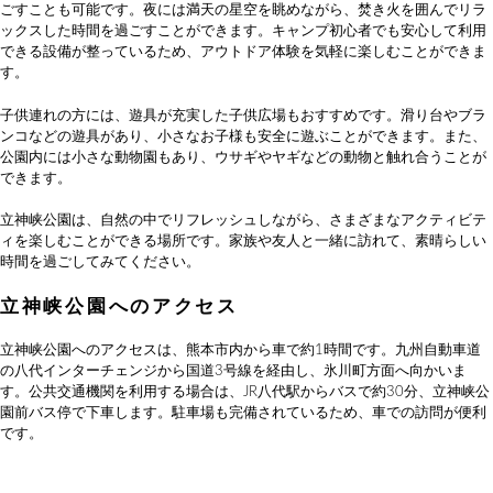
ごすことも可能です。夜には満天の星空を眺めながら、焚き火を囲んでリラ
ックスした時間を過ごすことができます。キャンプ初心者でも安心して利用
できる設備が整っているため、アウトドア体験を気軽に楽しむことができま
す。
子供連れの方には、遊具が充実した子供広場もおすすめです。滑り台やブラ
ンコなどの遊具があり、小さなお子様も安全に遊ぶことができます。また、
公園内には小さな動物園もあり、ウサギやヤギなどの動物と触れ合うことが
できます。
立神峡公園は、自然の中でリフレッシュしながら、さまざまなアクティビテ
ィを楽しむことができる場所です。家族や友人と一緒に訪れて、素晴らしい
時間を過ごしてみてください。
立神峡公園へのアクセス
立神峡公園へのアクセスは、熊本市内から車で約1時間です。九州自動車道
の八代インターチェンジから国道3号線を経由し、氷川町方面へ向かいま
す。公共交通機関を利用する場合は、JR八代駅からバスで約30分、立神峡公
園前バス停で下車します。駐車場も完備されているため、車での訪問が便利
です。