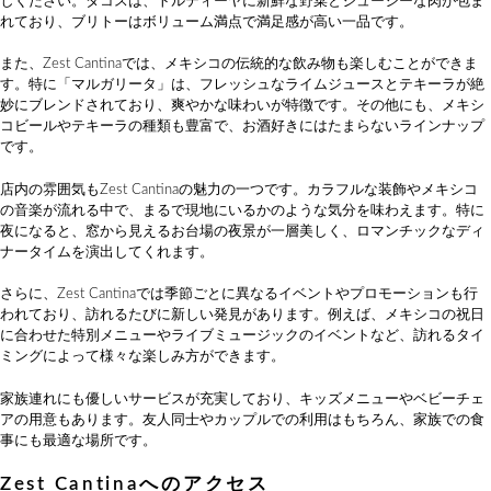
しください。タコスは、トルティーヤに新鮮な野菜とジューシーな肉が包ま
れており、ブリトーはボリューム満点で満足感が高い一品です。
また、Zest Cantinaでは、メキシコの伝統的な飲み物も楽しむことができま
す。特に「マルガリータ」は、フレッシュなライムジュースとテキーラが絶
妙にブレンドされており、爽やかな味わいが特徴です。その他にも、メキシ
コビールやテキーラの種類も豊富で、お酒好きにはたまらないラインナップ
です。
店内の雰囲気もZest Cantinaの魅力の一つです。カラフルな装飾やメキシコ
の音楽が流れる中で、まるで現地にいるかのような気分を味わえます。特に
夜になると、窓から見えるお台場の夜景が一層美しく、ロマンチックなディ
ナータイムを演出してくれます。
さらに、Zest Cantinaでは季節ごとに異なるイベントやプロモーションも行
われており、訪れるたびに新しい発見があります。例えば、メキシコの祝日
に合わせた特別メニューやライブミュージックのイベントなど、訪れるタイ
ミングによって様々な楽しみ方ができます。
家族連れにも優しいサービスが充実しており、キッズメニューやベビーチェ
アの用意もあります。友人同士やカップルでの利用はもちろん、家族での食
事にも最適な場所です。
Zest Cantinaへのアクセス