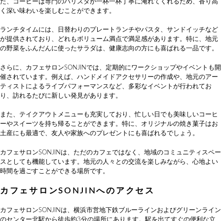
た、コーヒーは専門のバリスタが一杯一杯丁寧に淹れてくれるため、香り高
く深い味わいを楽しむことができます。
ランチタイムには、日替わりのプレートランチやパスタ、サンドイッチなど
が提供されており、どれもボリューム満点で満足感があります。特に、地元
の野菜をふんだんに使ったサラダは、健康志向の方にも喜ばれる一品です。
さらに、カフェサロンSONJINでは、定期的にワークショップやイベントも開
催されています。例えば、ハンドメイドアクセサリーの作成や、地元のアー
ティストによるライブパフォーマンスなど、多彩なイベントが行われてお
り、訪れるたびに新しい発見があります。
また、テイクアウトメニューも充実しており、忙しい日でも美味しいコーヒ
ーやスイーツを持ち帰ることができます。特に、オリジナルの焼き菓子はお
土産にも最適で、友人や家族へのプレゼントにも喜ばれるでしょう。
カフェサロンSONJINは、ただのカフェではなく、地域のコミュニティスペー
スとしても機能しています。地元の人々との交流を楽しみながら、心地よい
時間を過ごすことができる場所です。
カフェサロンSONJINへのアクセス
カフェサロンSONJINは、横浜市営地下鉄ブルーラインおよびグリーンライン
のセンター北駅から徒歩約3分の場所にあります。駅を出てすぐの便利な立