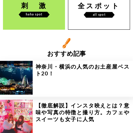
刺 激
全スポット
haha spot
all spot
おすすめ記事
神奈川・横浜の人気のお土産屋ベス
ト20！
【徹底解説】インスタ映えとは？意
味や写真の特徴と撮り方。カフェや
スイーツも女子に人気