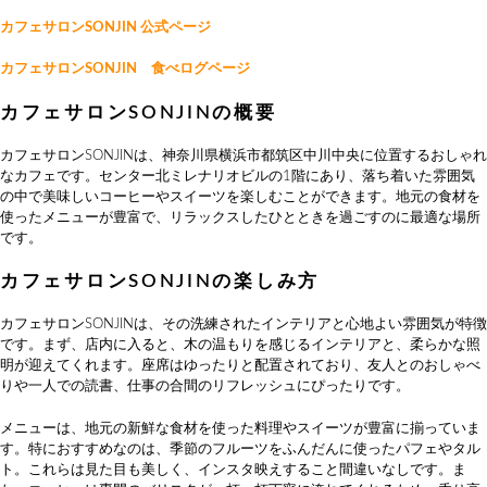
カフェサロンSONJIN 公式ページ
カフェサロンSONJIN 食べログページ
カフェサロンSONJINの概要
カフェサロンSONJINは、神奈川県横浜市都筑区中川中央に位置するおしゃれ
なカフェです。センター北ミレナリオビルの1階にあり、落ち着いた雰囲気
の中で美味しいコーヒーやスイーツを楽しむことができます。地元の食材を
使ったメニューが豊富で、リラックスしたひとときを過ごすのに最適な場所
です。
カフェサロンSONJINの楽しみ方
カフェサロンSONJINは、その洗練されたインテリアと心地よい雰囲気が特徴
です。まず、店内に入ると、木の温もりを感じるインテリアと、柔らかな照
明が迎えてくれます。座席はゆったりと配置されており、友人とのおしゃべ
りや一人での読書、仕事の合間のリフレッシュにぴったりです。
メニューは、地元の新鮮な食材を使った料理やスイーツが豊富に揃っていま
す。特におすすめなのは、季節のフルーツをふんだんに使ったパフェやタル
ト。これらは見た目も美しく、インスタ映えすること間違いなしです。ま