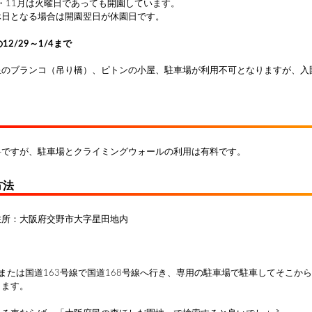
0・11月は火曜日であっても開園しています。
休日となる場合は開園翌日が休園日です。
2/29～1/4まで
星のブランコ（吊り橋）、ピトンの小屋、駐車場が利用不可となりますが、入
料ですが、駐車場とクライミングウォールの利用は有料です。
方法
住所：大阪府交野市大字星田地内
または国道163号線で国道168号線へ行き、専用の駐車場で駐車してそこか
ります。