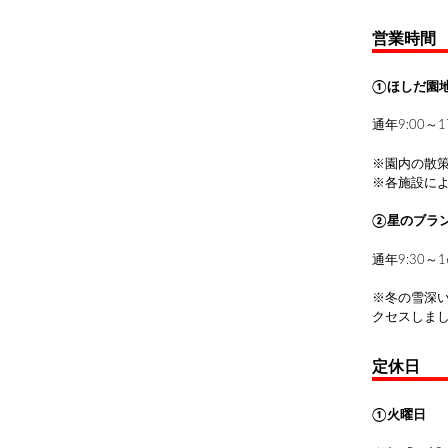
営業時間
①ほしだ園
通年9:00～
※園内の散
※各施設に
②星のブラ
通年9:30～
※冬の雪深
クセスしま
定休日
①火曜日