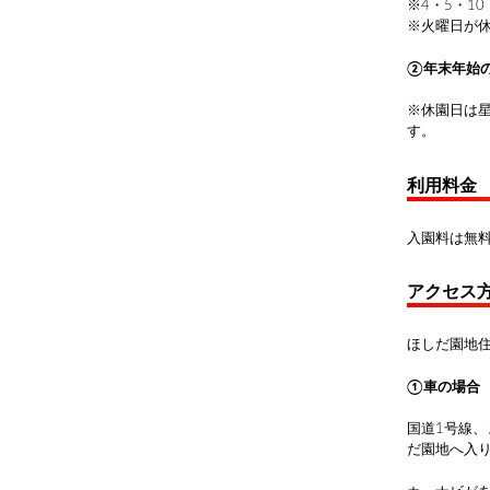
※4・5・1
※火曜日が
②年末年始の1
※休園日は
す。
利用料金
入園料は無
アクセス
ほしだ園地
①車の場合
国道1号線、
だ園地へ入