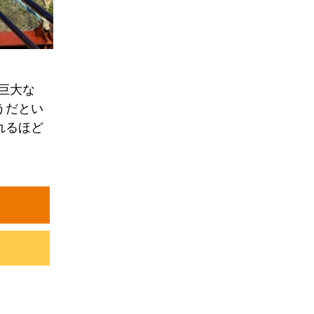
の巨大な
うだとい
れるほど