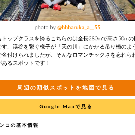
photo by
@hhharuka_a__55
もトップクラスを誇るこちらのは全長280mで高さ50m
です。渓谷を繋ぐ様子が「天の川」にかかる吊り橋のよ
で名付けられましたが、そんなロマンチックさを忘れら
があるスポットです！
周辺の類似スポットを地図で見る
Google Mapで見る
ンコの基本情報