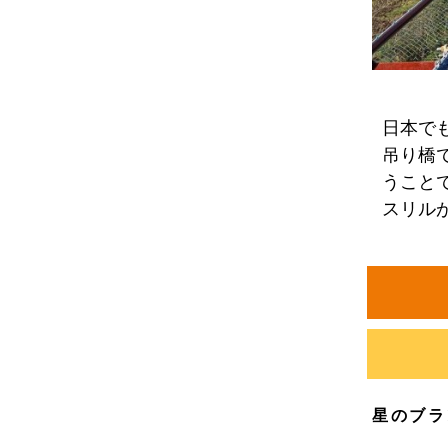
日本で
吊り橋
うこと
スリル
星のブラ