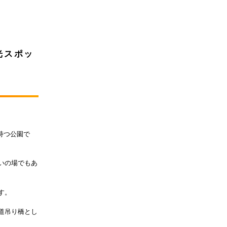
光スポッ
持つ公園で
いの場でもあ
す。
道吊り橋とし