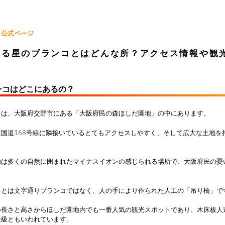
 公式ページ
ある星のブランコとはどんな所？アクセス情報や観
め
ンコはどこにあるの？
コは、大阪府交野市にある「大阪府民の森ほしだ園地」の中にあります。
は国道168号線に隣接いているとてもアクセスしやすく、そして広大な土地を
内は多くの自然に囲まれたマイナスイオンの感じられる場所で、大阪府民の憂
コとは文字通りブランコではなく、人の手により作られた人工の「吊り橋」で
い長さと高さからほしだ園地内でも一番人気の観光スポットであり、木床板人
大級ともいわれています。