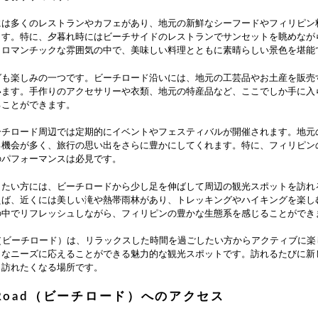
には多くのレストランやカフェがあり、地元の新鮮なシーフードやフィリピン
ます。特に、夕暮れ時にはビーチサイドのレストランでサンセットを眺めなが
。ロマンチックな雰囲気の中で、美味しい料理とともに素晴らしい景色を堪能
グも楽しみの一つです。ビーチロード沿いには、地元の工芸品やお土産を販売
います。手作りのアクセサリーや衣類、地元の特産品など、ここでしか手に入
ることができます。
ーチロード周辺では定期的にイベントやフェスティバルが開催されます。地元
る機会が多く、旅行の思い出をさらに豊かにしてくれます。特に、フィリピン
のパフォーマンスは必見です。
したい方には、ビーチロードから少し足を伸ばして周辺の観光スポットを訪れ
えば、近くには美しい滝や熱帯雨林があり、トレッキングやハイキングを楽し
の中でリフレッシュしながら、フィリピンの豊かな生態系を感じることができ
Road（ビーチロード）は、リラックスした時間を過ごしたい方からアクティブに
まなニーズに応えることができる魅力的な観光スポットです。訪れるたびに新
も訪れたくなる場所です。
h Road（ビーチロード）へのアクセス