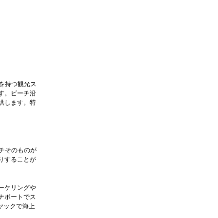
線を持つ観光ス
す。ビーチ沿
供します。特
ーチそのものが
りすることが
ーケリングや
ナボートでス
ヤックで海上