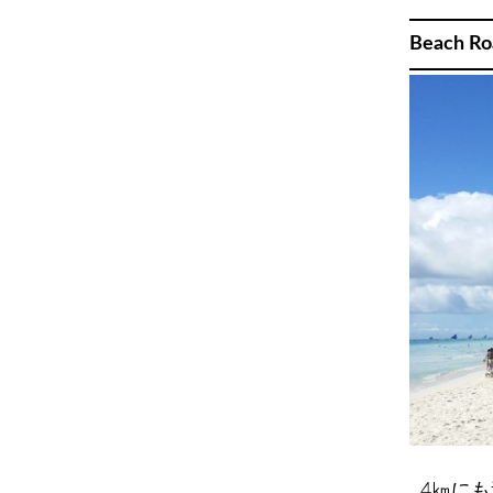
Beach
4㎞に