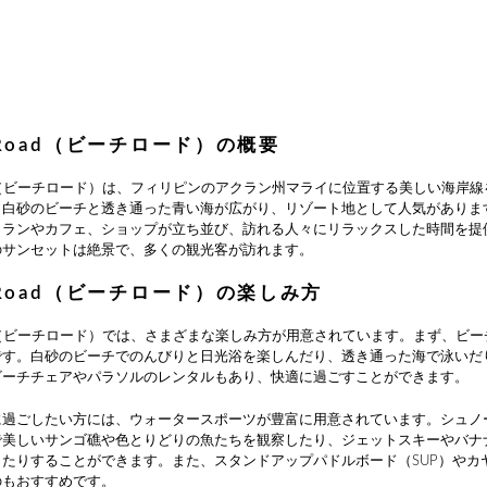
h Road（ビーチロード）の概要
Road（ビーチロード）は、フィリピンのアクラン州マライに位置する美しい海岸
。白砂のビーチと透き通った青い海が広がり、リゾート地として人気がありま
トランやカフェ、ショップが立ち並び、訪れる人々にリラックスした時間を提
のサンセットは絶景で、多くの観光客が訪れます。
h Road（ビーチロード）の楽しみ方
Road（ビーチロード）では、さまざまな楽しみ方が用意されています。まず、ビ
です。白砂のビーチでのんびりと日光浴を楽しんだり、透き通った海で泳いだ
ビーチチェアやパラソルのレンタルもあり、快適に過ごすことができます。
に過ごしたい方には、ウォータースポーツが豊富に用意されています。シュノ
で美しいサンゴ礁や色とりどりの魚たちを観察したり、ジェットスキーやバナ
ったりすることができます。また、スタンドアップパドルボード（SUP）やカ
のもおすすめです。