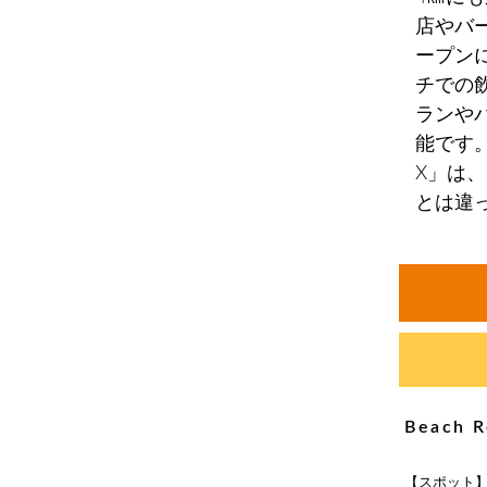
店やバ
ープン
チでの
ランや
能です
X」は
とは違
Beac
【スポット】Be