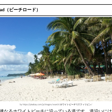
 Road（ビーチロード）
by https://pixabay.com/ja/images/search/ホワイトビーチ%20フィリピン/
も連なるホワイトビーチに沿っている道です。道沿いに