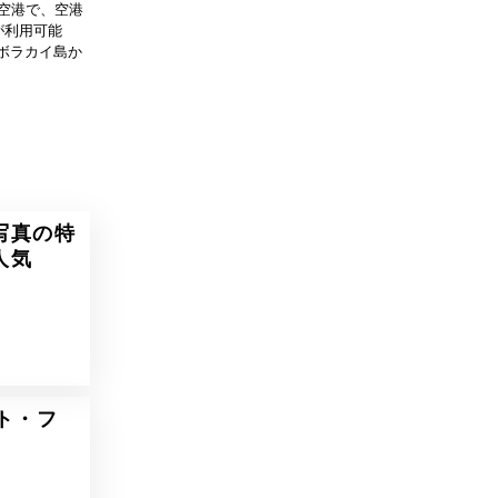
際空港で、空港
が利用可能
ボラカイ島か
写真の特
人気
ト・フ