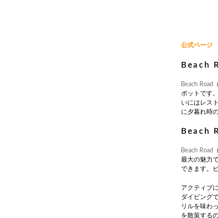
公式ページ
Beac
Beach 
ポットです
いにはレス
に夕暮れ時
Beac
Beach 
最大の魅力
できます。
アクティブ
ダイビング
リルを味わ
を散策する