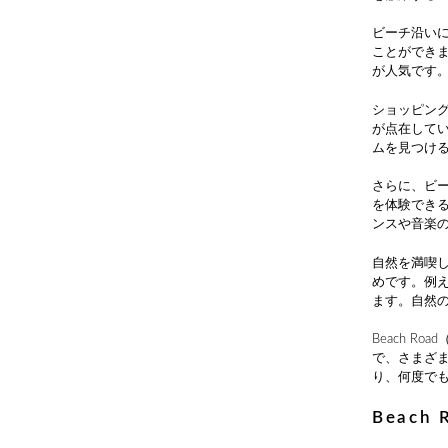
ビーチ沿い
ことができ
が人気です
ショッピン
が点在して
ムを見つけ
さらに、ビ
を体験でき
ンスや音楽
自然を満喫
めです。例
ます。自然
Beach 
で、さまざ
り、何度で
Beac