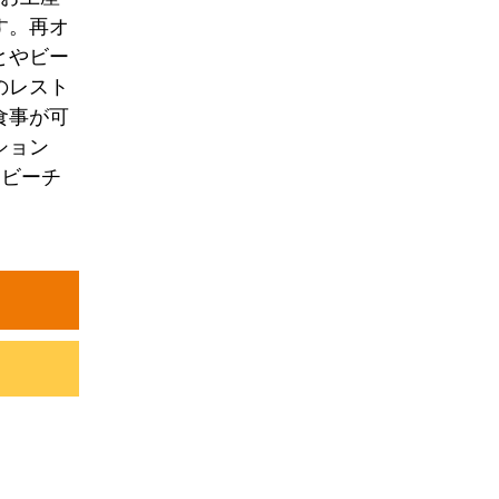
す。再オ
とやビー
のレスト
食事が可
ション
りビーチ