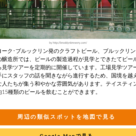
by http://brooklynbrewery.com/
ヨーク･ブルックリン発のクラフトビール、ブルックリン
の醸造所では、ビールの製造過程が見学とできたてビー
る見学ツアーを定期的に開催しています。工場見学ツア
手にスタッフの話を聞きながら進行するため、国境を越
な人たちが集う和やかな雰囲気があります。テイスティ
約15種類のビールを飲むことができます。
周辺の類似スポットを地図で見る
Google Mapで見る