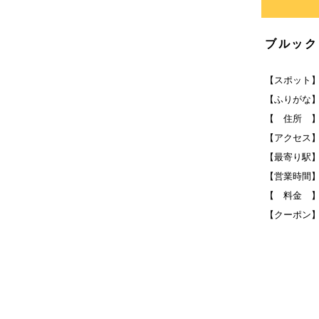
ブルック
【スポット
【ふりがな
【 住所 】Brewe
【アクセス】地
【最寄り駅】Be
【営業時間】月〜木
【 料金 】
【クーポン