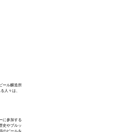
ビール醸造所
れる人々は、
ーに参加する
歴史やブルッ
類のビールを