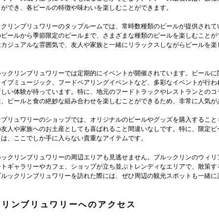
とができ、各ビールの特徴や味わいを楽しむことができます。
ックリンブリュワリーのタップルームでは、常時数種類のビールが提供されて
のビールから季節限定のビールまで、さまざまな種類のビールを楽しむことが
はカジュアルな雰囲気で、友人や家族と一緒にリラックスしながらビールを楽
。
ルックリンブリュワリーでは定期的にイベントが開催されています。ビールに
ライブミュージック、フードペアリングイベントなど、多彩なイベントが行わ
新しい体験が待っています。特に、地元のフードトラックやレストランとのコ
は、ビールと食の絶妙な組み合わせを楽しむことができるため、非常に人気が
ンブリュワリーのショップでは、オリジナルのビールやグッズを購入すること
の友人や家族へのお土産としても喜ばれること間違いなしです。特に、限定ビ
トは、ここでしか手に入らない貴重なアイテムです。
ルックリンブリュワリーの周辺エリアも見逃せません。ブルックリンのウィリ
ートギャラリーやカフェ、ショップが立ち並ぶトレンディなエリアで、散策す
ブルックリンブリュワリーを訪れた際には、ぜひ周辺の観光スポットも一緒に
クリンブリュワリーへのアクセス