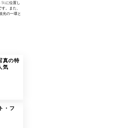
 St.に位置し
です。また、
観光の一環と
写真の特
人気
ト・フ