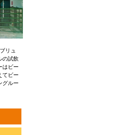
ブリュ
ルの試飲
ーはビー
えてビー
ングルー