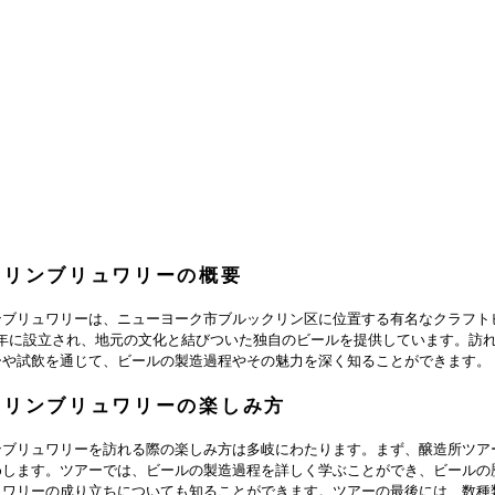
クリンブリュワリーの概要
ンブリュワリーは、ニューヨーク市ブルックリン区に位置する有名なクラフト
8年に設立され、地元の文化と結びついた独自のビールを提供しています。訪
ーや試飲を通じて、ビールの製造過程やその魅力を深く知ることができます。
クリンブリュワリーの楽しみ方
ンブリュワリーを訪れる際の楽しみ方は多岐にわたります。まず、醸造所ツア
めします。ツアーでは、ビールの製造過程を詳しく学ぶことができ、ビールの
ュワリーの成り立ちについても知ることができます。ツアーの最後には、数種