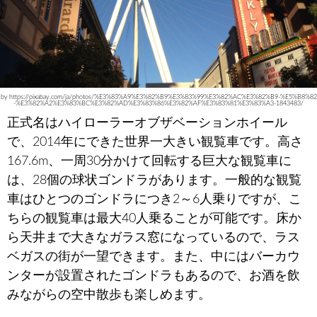
by https://pixabay.com/ja/photos/%E3%83%A9%E3%82%B9%E3%83%99%E3%82%AC%E3%82%B9-%E5%B8%82
-%E3%82%A2%E3%83%BC%E3%82%AD%E3%83%86%E3%82%AF%E3%83%81%E3%83%A3-1843483/
正式名はハイローラーオブザベーションホイール
で、2014年にできた世界一大きい観覧車です。高さ
167.6m、一周30分かけて回転する巨大な観覧車に
は、28個の球状ゴンドラがあります。一般的な観覧
車はひとつのゴンドラにつき2～6人乗りですが、こ
ちらの観覧車は最大40人乗ることが可能です。床か
ら天井まで大きなガラス窓になっているので、ラス
ベガスの街が一望できます。また、中にはバーカウ
ンターが設置されたゴンドラもあるので、お酒を飲
みながらの空中散歩も楽しめます。