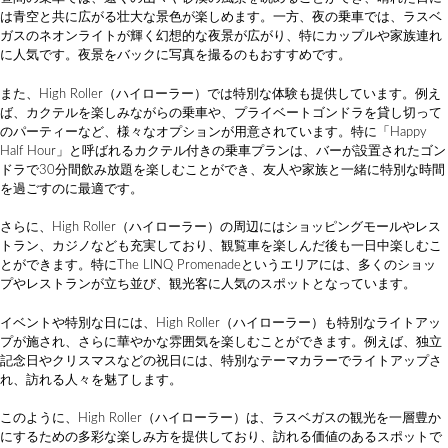
は青空と共に広がる壮大な景色が楽しめます。一方、夜の乗車では、ラスベ
ガスのネオンライトが輝く幻想的な夜景が広がり、特にカップルや家族連れ
に人気です。夜景をバックに写真を撮るのもおすすめです。
また、High Roller（ハイローラー）では特別な体験も提供しています。例え
ば、カクテルを楽しみながらの乗車や、プライベートゴンドラを貸し切って
のパーティーなど、様々なオプションが用意されています。特に「Happy
Half Hour」と呼ばれるカクテル付きの乗車プランは、バーが設置されたゴン
ドラで30分間飲み放題を楽しむことができ、友人や家族と一緒に特別な時間
を過ごすのに最適です。
さらに、High Roller（ハイローラー）の周辺にはショッピングモールやレス
トラン、カジノなども充実しており、観覧車を楽しんだ後も一日中楽しむこ
とができます。特にThe LINQ Promenadeというエリアには、多くのショッ
プやレストランが立ち並び、観光客に人気のスポットとなっています。
イベントや特別な日には、High Roller（ハイローラー）も特別なライトアッ
プが施され、さらに華やかな雰囲気を楽しむことができます。例えば、独立
記念日やクリスマスなどの祝日には、特別なテーマカラーでライトアップさ
れ、訪れる人々を魅了します。
このように、High Roller（ハイローラー）は、ラスベガスの観光を一層豊か
にするための多彩な楽しみ方を提供しており、訪れる価値のあるスポットで