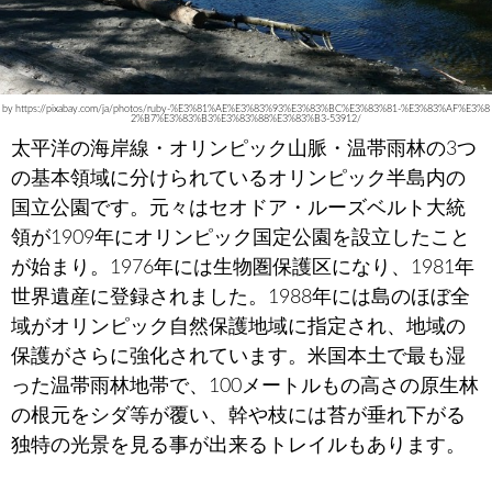
by https://pixabay.com/ja/photos/ruby-%E3%81%AE%E3%83%93%E3%83%BC%E3%83%81-%E3%83%AF%E3%8
2%B7%E3%83%B3%E3%83%88%E3%83%B3-53912/
太平洋の海岸線・オリンピック山脈・温帯雨林の3つ
の基本領域に分けられているオリンピック半島内の
国立公園です。元々はセオドア・ルーズベルト大統
領が1909年にオリンピック国定公園を設立したこと
が始まり。1976年には生物圏保護区になり、1981年
世界遺産に登録されました。1988年には島のほぼ全
域がオリンピック自然保護地域に指定され、地域の
保護がさらに強化されています。米国本土で最も湿
った温帯雨林地帯で、100メートルもの高さの原生林
の根元をシダ等が覆い、幹や枝には苔が垂れ下がる
独特の光景を見る事が出来るトレイルもあります。