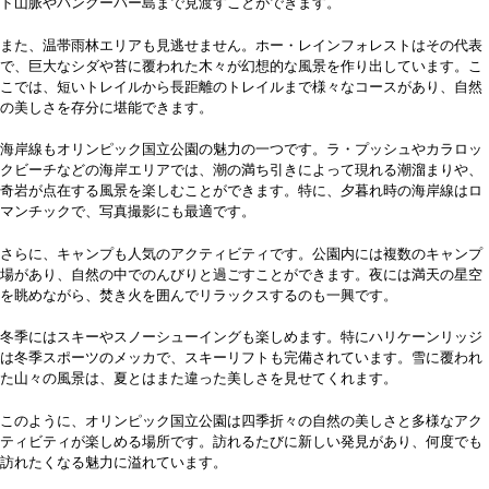
ド山脈やバンクーバー島まで見渡すことができます。
また、温帯雨林エリアも見逃せません。ホー・レインフォレストはその代表
で、巨大なシダや苔に覆われた木々が幻想的な風景を作り出しています。こ
こでは、短いトレイルから長距離のトレイルまで様々なコースがあり、自然
の美しさを存分に堪能できます。
海岸線もオリンピック国立公園の魅力の一つです。ラ・プッシュやカラロッ
クビーチなどの海岸エリアでは、潮の満ち引きによって現れる潮溜まりや、
奇岩が点在する風景を楽しむことができます。特に、夕暮れ時の海岸線はロ
マンチックで、写真撮影にも最適です。
さらに、キャンプも人気のアクティビティです。公園内には複数のキャンプ
場があり、自然の中でのんびりと過ごすことができます。夜には満天の星空
を眺めながら、焚き火を囲んでリラックスするのも一興です。
冬季にはスキーやスノーシューイングも楽しめます。特にハリケーンリッジ
は冬季スポーツのメッカで、スキーリフトも完備されています。雪に覆われ
た山々の風景は、夏とはまた違った美しさを見せてくれます。
このように、オリンピック国立公園は四季折々の自然の美しさと多様なアク
ティビティが楽しめる場所です。訪れるたびに新しい発見があり、何度でも
訪れたくなる魅力に溢れています。