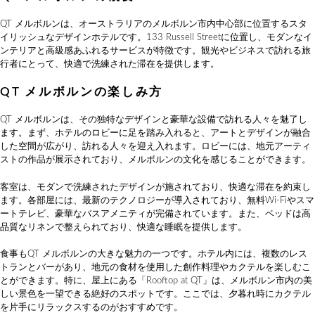
QT メルボルンは、オーストラリアのメルボルン市内中心部に位置するスタ
イリッシュなデザインホテルです。133 Russell Streetに位置し、モダンなイ
ンテリアと高級感あふれるサービスが特徴です。観光やビジネスで訪れる旅
行者にとって、快適で洗練された滞在を提供します。
QT メルボルンの楽しみ方
QT メルボルンは、その独特なデザインと豪華な設備で訪れる人々を魅了し
ます。まず、ホテルのロビーに足を踏み入れると、アートとデザインが融合
した空間が広がり、訪れる人々を迎え入れます。ロビーには、地元アーティ
ストの作品が展示されており、メルボルンの文化を感じることができます。
客室は、モダンで洗練されたデザインが施されており、快適な滞在を約束し
ます。各部屋には、最新のテクノロジーが導入されており、無料Wi-Fiやスマ
ートテレビ、豪華なバスアメニティが完備されています。また、ベッドは高
品質なリネンで整えられており、快適な睡眠を提供します。
食事もQT メルボルンの大きな魅力の一つです。ホテル内には、複数のレス
トランとバーがあり、地元の食材を使用した創作料理やカクテルを楽しむこ
とができます。特に、屋上にある「Rooftop at QT」は、メルボルン市内の美
しい景色を一望できる絶好のスポットです。ここでは、夕暮れ時にカクテル
を片手にリラックスするのがおすすめです。