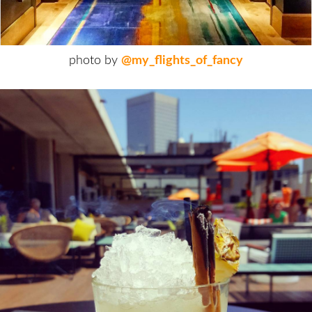
photo by
@my_flights_of_fancy