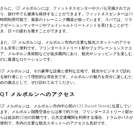
さらに、QT メルボルンには、フィットネスセンターやスパも完備されてお
り、旅行中でも健康を維持することができます。フィットネスセンターは24
時間利用可能で、最新のトレーニング機器が揃っています。スパでは、リラ
クゼーションマッサージやフェイシャルトリートメントを受けることがで
き、日々の疲れを癒すことができます。
また、QT メルボルンは、メルボルン市内の主要な観光スポットへのアクセ
スも非常に便利です。フリンダースストリート駅やフェデレーションスクエ
ア、メルボルン美術館などが徒歩圏内にあり、観光やショッピングを楽しむ
のに最適なロケーションです。
QT メルボルンは、その豪華な設備と便利な立地で、観光やビジネスで訪れ
る旅行者にとって理想的な滞在先です。メルボルンの魅力を存分に楽しむた
めの拠点として、ぜひ訪れてみてください。
QT メルボルンへのアクセス
QT メルボルンは、メルボルン市内中心部の133 Russell Streetに位置してい
ます。メルボルン国際空港からは車で約30分、フリンダースストリート駅か
らは徒歩約10分の距離です。公共交通機関を利用する場合、トラムやバスが
便利で、市内の主要な観光スポットへのアクセスも良好です。