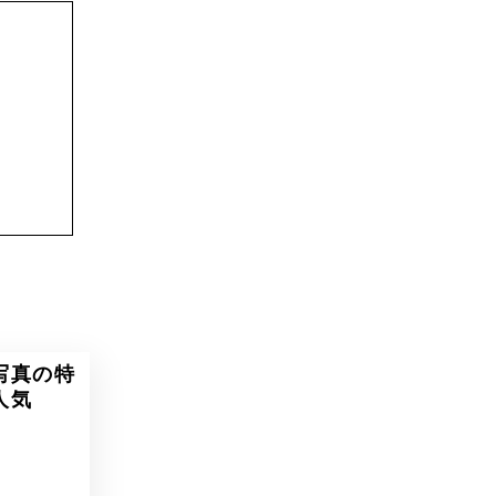
写真の特
人気