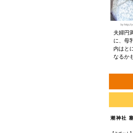
by http
夫婦円
に、母
内はと
なるか
潮神社 