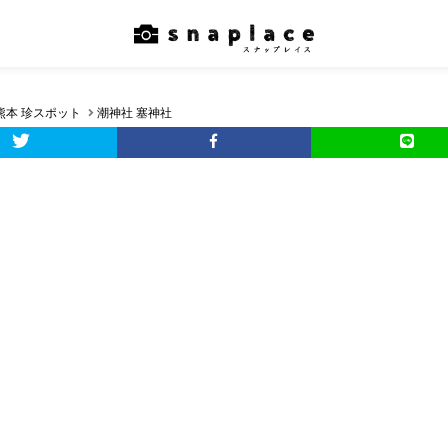
熊本 珍スポット
潮神社 塞神社