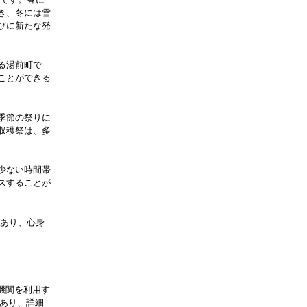
所です。春に
き、冬には雪
びに新たな発
る湯前町で
ことができる
季節の祭りに
収穫祭は、多
少ない時間帯
スすることが
があり、心身
機関を利用す
もあり、詳細