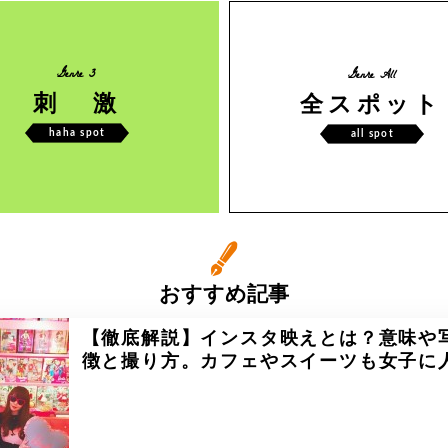
Genre 3
Genre All
刺 激
全スポット
haha spot
all spot
おすすめ記事
【徹底解説】インスタ映えとは？意味や
徴と撮り方。カフェやスイーツも女子に