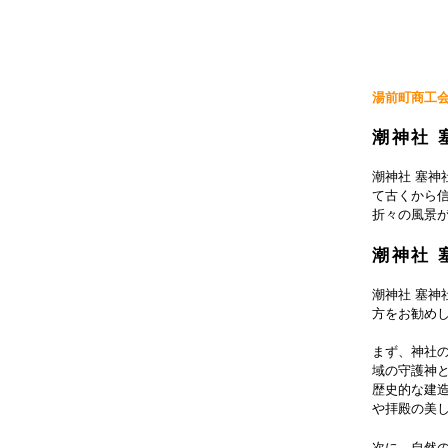
湯前町商工
潮神社 
潮神社 塞
て古くから
折々の風景
潮神社 
潮神社 塞
方をお勧め
まず、神社
域の守護神
歴史的な建
や拝殿の美