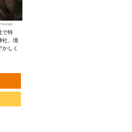
E7%A4%BE
社で特
神社。境
ずかしく