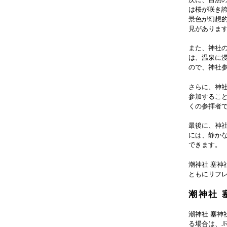
次に、自然
は桜が咲き
景色が幻想
見がありま
また、神社
は、温泉に
ので、神社
さらに、神
参加するこ
くの参拝者
最後に、神
には、静か
できます。
潮神社 塞
ともにリフ
潮神社 
潮神社 塞
る場合は、J