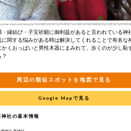
://yunomae-shoko.com/index.php?%E6%BD%AE%E7%A5%9E%E7%A4%BE%E3%83%BB%E5%A1%9E%E7%A5%9E%
満・縁結び・子宝祈願に御利益があると言われている神
乳に関する悩みがある時は解決してくれることで有名な
にかくおっぱいと男性木器にまみれて、歩くのが少し恥
も？
周辺の類似スポットを地図で見る
Google Mapで見る
塞神社の基本情報