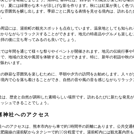
の美しさを堪能しましょう。潮神社 塞神社は、四季折々の風景が楽しめる場
誇り、夏には緑豊かな木々が涼しげな影を作ります。秋には紅葉が美しく色づ
的な雰囲気を醸し出します。季節ごとに異なる表情を見せる境内は、訪れるた
す。
の周辺には、湯前町の観光スポットも点在しています。温泉地としても知られ
浸かりながらリラックスすることができます。地元の特産品やグルメも楽しむ
参拝の後に立ち寄ってみるのも良いでしょう。
社では年間を通じて様々な祭りやイベントが開催されます。地元の伝統行事や
とで、地域の文化や風習を体験することができます。特に、新年の初詣や秋の
で賑わいます。
社の静寂な雰囲気を楽しむために、早朝や夕方の訪問をお勧めします。人々が
な境内で心を落ち着けることができ、自然の音や風の音を感じながらリラック
神社は、歴史と自然が調和した素晴らしい場所です。訪れるたびに新たな発見
レッシュできることでしょう。
塞神社へのアクセス
神社へのアクセスは、熊本市内から車で約1時間半の距離にあります。公共交通
R肥薩線の湯前駅からタクシーで約10分程度です。湯前町内には観光案内所