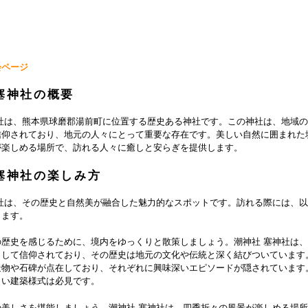
会ページ
塞神社の概要
神社は、熊本県球磨郡湯前町に位置する歴史ある神社です。この神社は、地域
信仰されており、地元の人々にとって重要な存在です。美しい自然に囲まれた
が楽しめる場所で、訪れる人々に癒しと安らぎを提供します。
塞神社の楽しみ方
神社は、その歴史と自然美が融合した魅力的なスポットです。訪れる際には、
します。
の歴史を感じるために、境内をゆっくりと散策しましょう。潮神社 塞神社は
として信仰されており、その歴史は地元の文化や伝統と深く結びついています
造物や石碑が点在しており、それぞれに興味深いエピソードが隠されています
しい建築様式は必見です。