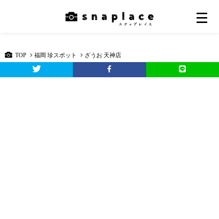
TOP
福岡 珍スポット
ざうお 天神店