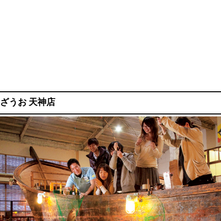
ざうお 天神店