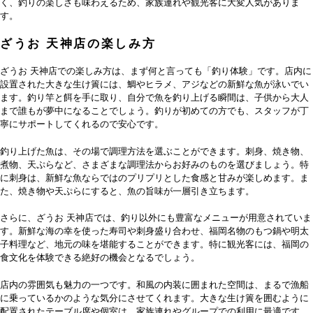
く、釣りの楽しさも味わえるため、家族連れや観光客に大変人気がありま
す。
ざうお 天神店の楽しみ方
ざうお 天神店での楽しみ方は、まず何と言っても「釣り体験」です。店内に
設置された大きな生け簀には、鯛やヒラメ、アジなどの新鮮な魚が泳いでい
ます。釣り竿と餌を手に取り、自分で魚を釣り上げる瞬間は、子供から大人
まで誰もが夢中になることでしょう。釣りが初めての方でも、スタッフが丁
寧にサポートしてくれるので安心です。
釣り上げた魚は、その場で調理方法を選ぶことができます。刺身、焼き物、
煮物、天ぷらなど、さまざまな調理法からお好みのものを選びましょう。特
に刺身は、新鮮な魚ならではのプリプリとした食感と甘みが楽しめます。ま
た、焼き物や天ぷらにすると、魚の旨味が一層引き立ちます。
さらに、ざうお 天神店では、釣り以外にも豊富なメニューが用意されていま
す。新鮮な海の幸を使った寿司や刺身盛り合わせ、福岡名物のもつ鍋や明太
子料理など、地元の味を堪能することができます。特に観光客には、福岡の
食文化を体験できる絶好の機会となるでしょう。
店内の雰囲気も魅力の一つです。和風の内装に囲まれた空間は、まるで漁船
に乗っているかのような気分にさせてくれます。大きな生け簀を囲むように
配置されたテーブル席や個室は、家族連れやグループでの利用に最適です。