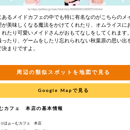
by https://prtimes.jp/main/html/rd/p/000000003.000005154.html
にあるメイドカフェの中でも特に有名なのがこちらのメ
理が美味しくなる魔法をかけてくれたり、オムライスに
くれたり可愛いメイドさんがおもてなしをしてくれます
撮ったり、ゲームをしたリ忘れられない秋葉原の思い出
で決まりですよ。
周辺の類似スポットを地図で見る
Google Mapで見る
むカフェ 本店の基本情報
】@ほぉ～むカフェ 本店