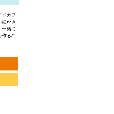
イドカフ
お絵かき
。一緒に
を作るな