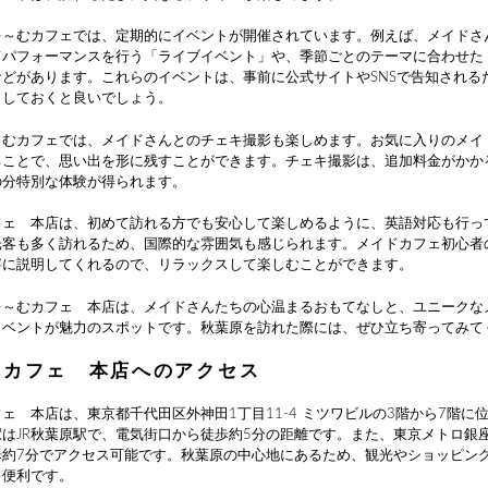
ぉ～むカフェでは、定期的にイベントが開催されています。例えば、メイドさ
てパフォーマンスを行う「ライブイベント」や、季節ごとのテーマに合わせた
などがあります。これらのイベントは、事前に公式サイトやSNSで告知される
クしておくと良いでしょう。
～むカフェでは、メイドさんとのチェキ撮影も楽しめます。お気に入りのメイ
ることで、思い出を形に残すことができます。チェキ撮影は、追加料金がかか
の分特別な体験が得られます。
フェ 本店は、初めて訪れる方でも安心して楽しめるように、英語対応も行っ
光客も多く訪れるため、国際的な雰囲気も感じられます。メイドカフェ初心者
寧に説明してくれるので、リラックスして楽しむことができます。
ぉ～むカフェ 本店は、メイドさんたちの心温まるおもてなしと、ユニークな
イベントが魅力のスポットです。秋葉原を訪れた際には、ぜひ立ち寄ってみて
むカフェ 本店へのアクセス
ェ 本店は、東京都千代田区外神田1丁目11-4 ミツワビルの3階から7階に
はJR秋葉原駅で、電気街口から徒歩約5分の距離です。また、東京メトロ銀
歩約7分でアクセス可能です。秋葉原の中心地にあるため、観光やショッピン
も便利です。