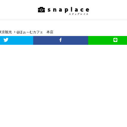
東京観光
@ほぉ～むカフェ 本店