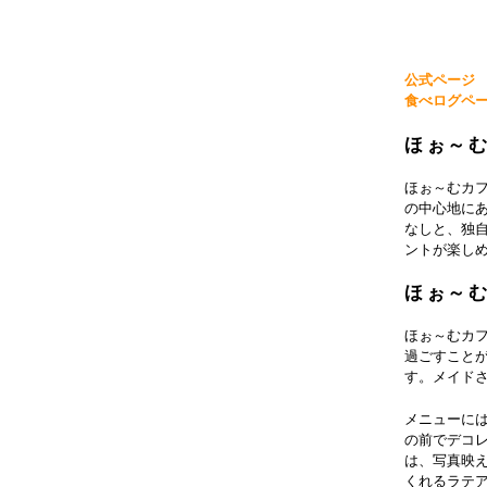
公式ページ
食べログペ
ほぉ～
ほぉ～むカ
の中心地に
なしと、独
ントが楽し
ほぉ～
ほぉ～むカ
過ごすこと
す。メイド
メニューに
の前でデコ
は、写真映
くれるラテ