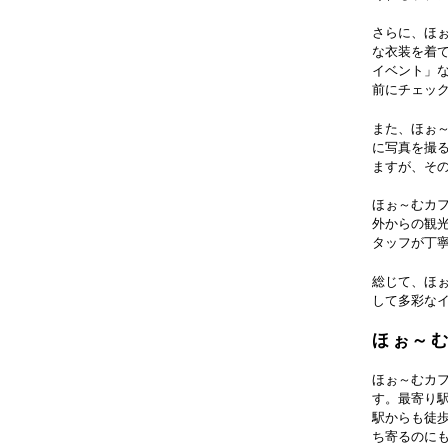
さらに、ほ
な衣装を着
イベント」
前にチェッ
また、ほぉ
に写真を撮
ますが、そ
ほぉ～むカ
外からの観
タッフが丁
総じて、ほ
して多彩な
ほぉ～
ほぉ～むカフ
す。最寄り駅
駅からも徒
ち寄るのに