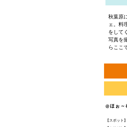
秋葉原
ェ。料
をして
写真を
らここ
@ほぉ～
【スポット