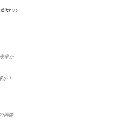
「近代オリン
来事が
感が！
の銅像