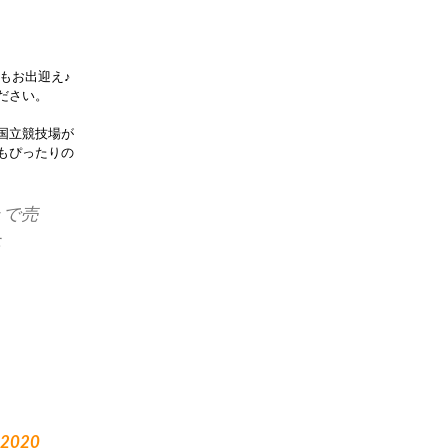
もお出迎え♪
ださい。
国立競技場が
もぴったりの
ェで売
た
, 2020