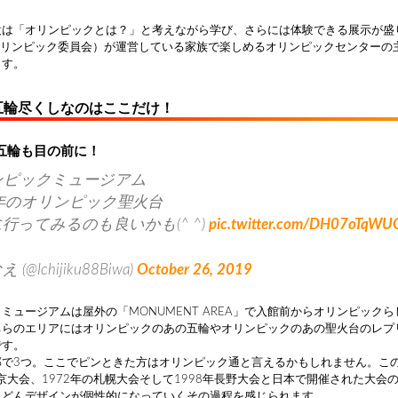
設は「オリンピックとは？」と考えながら学び、さらには体験できる展示が盛
本オリンピック委員会）が運営している家族で楽しめるオリンピックセンターの
ます。
五輪尽くしなのはここだけ！
五輪も目の前に！
ンピックミュージアム
4年のオリンピック聖火台
行ってみるのも良いかも(^ ^)
pic.twitter.com/DH07oTqWU
 (@Ichijiku88Biwa)
October 26, 2019
ミュージアムは屋外の「MONUMENT AREA」で入館前からオリンピック
ちらのエリアにはオリンピックのあの五輪やオリンピックのあの聖火台のレプ
です。
部で3つ。ここでピンときた方はオリンピック通と言えるかもしれません。こ
東京大会、1972年の札幌大会そして1998年長野大会と日本で開催された大会
んどんデザインが個性的になっていくその過程を感じられます。