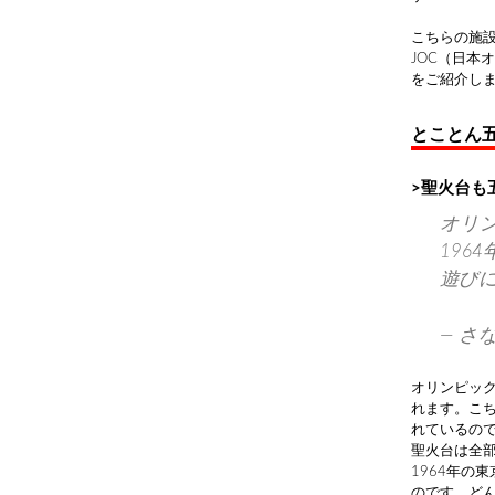
こちらの施
JOC（日
をご紹介し
とことん
>聖火台も
オリ
196
遊びに
— さなえ
オリンピック
れます。こ
れているの
聖火台は全
1964年の
のです。ど