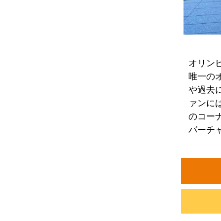
オリン
唯一の
や過去
ァンに
のコー
バーチ