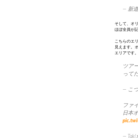
— 新道c
そして、オリ
ほぼ全員が
こちらのエ
見えます。
エリアです
ツア
って
— こつぶ
ファイブ
日本
pic.t
— Ta