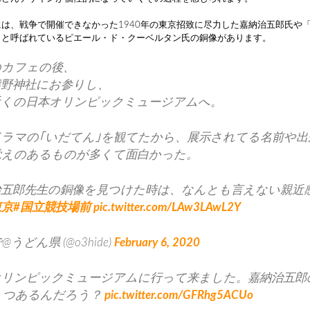
は、戦争で開催できなかった1940年の東京招致に尽力した嘉納治五郎氏や
」と呼ばれているピエール・ド・クーベルタン氏の銅像があります。
のカフェの後、
熊野神社にお参りし、
近くの日本オリンピックミュージアムへ。
ドラマの｢いだてん｣を観てたから、展示されてる名前や出
覚えのあるものが多くて面白かった。
治五郎先生の銅像を見つけた時は、なんとも言えない親近
東京
#国立競技場前
pic.twitter.com/LAw3LAwL2Y
@うどん県 (@o3hide)
February 6, 2020
オリンピックミュージアムに行って来ました。嘉納治五郎
くつあるんだろう？
pic.twitter.com/GFRhg5ACUo