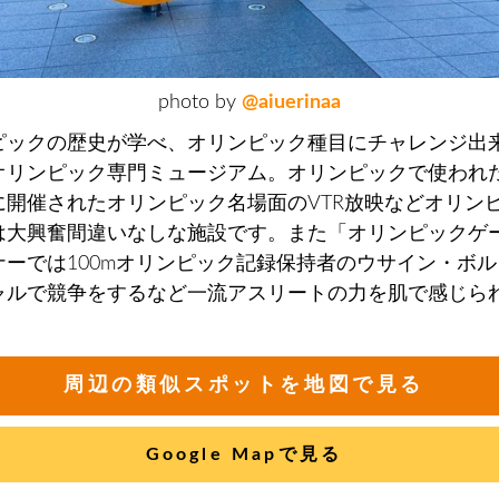
photo by
@aiuerinaa
ピックの歴史が学べ、オリンピック種目にチャレンジ出
オリンピック専門ミュージアム。オリンピックで使われ
に開催されたオリンピック名場面のVTR放映などオリン
は大興奮間違いなしな施設です。また「オリンピックゲ
ナーでは100mオリンピック記録保持者のウサイン・ボ
ャルで競争をするなど一流アスリートの力を肌で感じら
周辺の類似スポットを地図で見る
Google Mapで見る