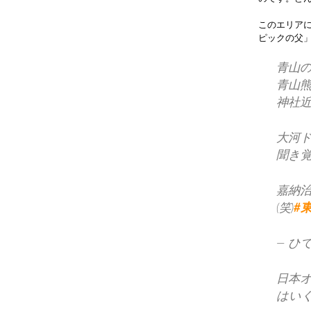
このエリアに
ピックの父
青山
青山
神社
大河
聞き
嘉納
(笑)
#
— ひで
日本
はい