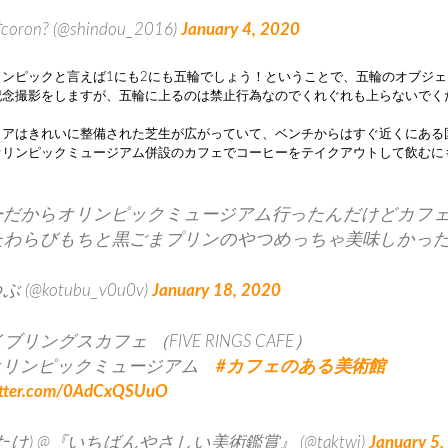
oron? (@shindou_2016)
January 4, 2020
ンピックと言えば1にも2にも五輪でしょう！ということで、五輪のオブジェ
記念撮影をしますが、五輪に上るのは禁止行為なのでくれぐれも上らないでく
リアはきれいに整備された芝生が広がっていて、ベンチからはすぐ近くにある
オリンピックミュージアム併設のカフェでコーヒーをテイクアウトして飲むに
。
ーだからオリンピックミュージアム行ったんだけどカフ
たわらびもちと黒ごまプリンのやつめっちゃ美味しかっ
 (@kotubu_v0u0v)
January 18, 2020
リングスカフェ （FIVE RINGS CAFE）
オリンピックミュージアム
#カフェのある美術館
witter.com/0AdCxQSUuO
k(たけ) @『いちばんやさしい美術鑑賞』 (@taktwi)
January 5