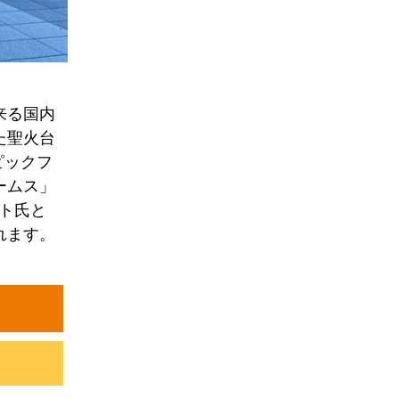
来る国内
た聖火台
ピックフ
ームス」
ルト氏と
れます。