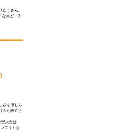
りだくさん。
主な見どころ
Q
らしさを感じら
リカが設置さ
の聖火台は
のレプリカな