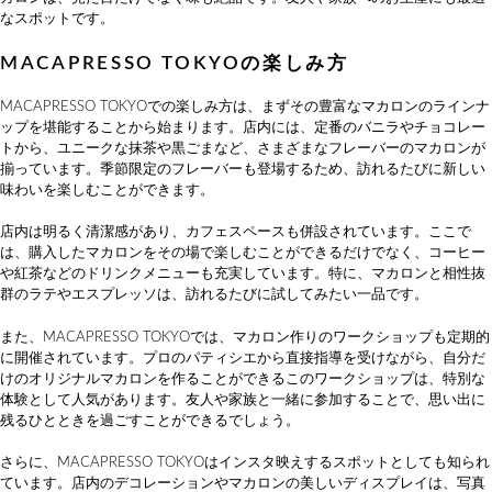
なスポットです。
MACAPRESSO TOKYOの楽しみ方
MACAPRESSO TOKYOでの楽しみ方は、まずその豊富なマカロンのラインナ
ップを堪能することから始まります。店内には、定番のバニラやチョコレー
トから、ユニークな抹茶や黒ごまなど、さまざまなフレーバーのマカロンが
揃っています。季節限定のフレーバーも登場するため、訪れるたびに新しい
味わいを楽しむことができます。
店内は明るく清潔感があり、カフェスペースも併設されています。ここで
は、購入したマカロンをその場で楽しむことができるだけでなく、コーヒー
や紅茶などのドリンクメニューも充実しています。特に、マカロンと相性抜
群のラテやエスプレッソは、訪れるたびに試してみたい一品です。
また、MACAPRESSO TOKYOでは、マカロン作りのワークショップも定期的
に開催されています。プロのパティシエから直接指導を受けながら、自分だ
けのオリジナルマカロンを作ることができるこのワークショップは、特別な
体験として人気があります。友人や家族と一緒に参加することで、思い出に
残るひとときを過ごすことができるでしょう。
さらに、MACAPRESSO TOKYOはインスタ映えするスポットとしても知られ
ています。店内のデコレーションやマカロンの美しいディスプレイは、写真