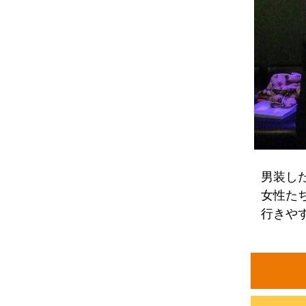
男装し
女性た
行きや