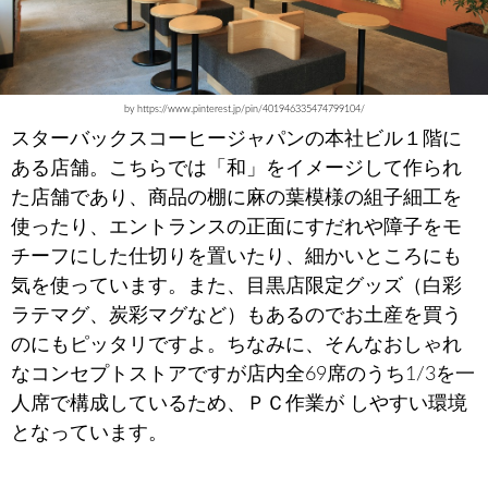
by https://www.pinterest.jp/pin/401946335474799104/
スターバックスコーヒージャパンの本社ビル１階に
ある店舗。こちらでは「和」をイメージして作られ
た店舗であり、商品の棚に麻の葉模様の組子細工を
使ったり、エントランスの正面にすだれや障子をモ
チーフにした仕切りを置いたり、細かいところにも
気を使っています。また、目黒店限定グッズ（白彩
ラテマグ、炭彩マグなど）もあるのでお土産を買う
のにもピッタリですよ。ちなみに、そんなおしゃれ
なコンセプトストアですが店内全69席のうち1/3を一
人席で構成しているため、ＰＣ作業が しやすい環境
となっています。