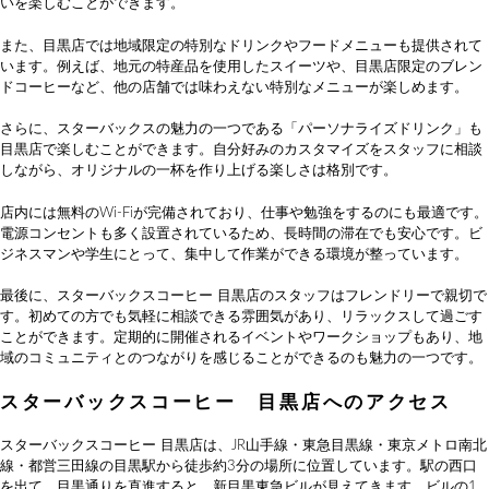
いを楽しむことができます。
また、目黒店では地域限定の特別なドリンクやフードメニューも提供されて
います。例えば、地元の特産品を使用したスイーツや、目黒店限定のブレン
ドコーヒーなど、他の店舗では味わえない特別なメニューが楽しめます。
さらに、スターバックスの魅力の一つである「パーソナライズドリンク」も
目黒店で楽しむことができます。自分好みのカスタマイズをスタッフに相談
しながら、オリジナルの一杯を作り上げる楽しさは格別です。
店内には無料のWi-Fiが完備されており、仕事や勉強をするのにも最適です。
電源コンセントも多く設置されているため、長時間の滞在でも安心です。ビ
ジネスマンや学生にとって、集中して作業ができる環境が整っています。
最後に、スターバックスコーヒー 目黒店のスタッフはフレンドリーで親切で
す。初めての方でも気軽に相談できる雰囲気があり、リラックスして過ごす
ことができます。定期的に開催されるイベントやワークショップもあり、地
域のコミュニティとのつながりを感じることができるのも魅力の一つです。
スターバックスコーヒー 目黒店へのアクセス
スターバックスコーヒー 目黒店は、JR山手線・東急目黒線・東京メトロ南北
線・都営三田線の目黒駅から徒歩約3分の場所に位置しています。駅の西口
を出て、目黒通りを直進すると、新目黒東急ビルが見えてきます。ビルの1