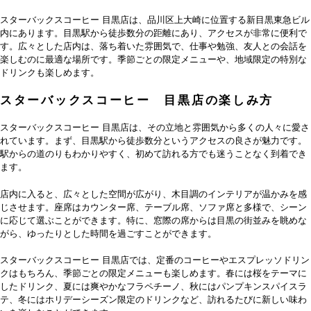
スターバックスコーヒー 目黒店は、品川区上大崎に位置する新目黒東急ビル
内にあります。目黒駅から徒歩数分の距離にあり、アクセスが非常に便利で
す。広々とした店内は、落ち着いた雰囲気で、仕事や勉強、友人との会話を
楽しむのに最適な場所です。季節ごとの限定メニューや、地域限定の特別な
ドリンクも楽しめます。
スターバックスコーヒー 目黒店の楽しみ方
スターバックスコーヒー 目黒店は、その立地と雰囲気から多くの人々に愛さ
れています。まず、目黒駅から徒歩数分というアクセスの良さが魅力です。
駅からの道のりもわかりやすく、初めて訪れる方でも迷うことなく到着でき
ます。
店内に入ると、広々とした空間が広がり、木目調のインテリアが温かみを感
じさせます。座席はカウンター席、テーブル席、ソファ席と多様で、シーン
に応じて選ぶことができます。特に、窓際の席からは目黒の街並みを眺めな
がら、ゆったりとした時間を過ごすことができます。
スターバックスコーヒー 目黒店では、定番のコーヒーやエスプレッソドリン
クはもちろん、季節ごとの限定メニューも楽しめます。春には桜をテーマに
したドリンク、夏には爽やかなフラペチーノ、秋にはパンプキンスパイスラ
テ、冬にはホリデーシーズン限定のドリンクなど、訪れるたびに新しい味わ