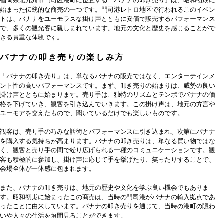
福岡県北九州市門司区港町に位置する「バナナの叩き売り」は、昭和初期に
始まった伝統的な商売の一つです。門司港レトロ地区で行われるこのイベン
トは、バナナをユーモラスな掛け声とともに安価で販売するパフォーマンス
で、多くの観光客に親しまれています。地元の文化と歴史を感じることがで
きる貴重な体験です。
バナナの叩き売りの楽しみ方
「バナナの叩き売り」は、単なるバナナの販売ではなく、エンターテインメ
ント性の高いパフォーマンスです。まず、叩き売りの始まりは、威勢の良い
掛け声とともに始まります。売り手は、独特のリズムとテンポでバナナの価
格を下げていき、観客を引き込んでいきます。この掛け声は、地元の方言や
ユーモアを交えたもので、聞いているだけでも楽しいものです。
観客は、売り手の巧みな話術とパフォーマンスに引き込まれ、次第にバナナ
を購入する気持ちが高まります。バナナの叩き売りは、単なる買い物ではな
く、観客と売り手の間で繰り広げられる一種のコミュニケーションです。観
客も積極的に参加し、掛け声に応じて手を挙げたり、笑ったりすることで、
会場全体が一体感に包まれます。
また、バナナの叩き売りは、地元の歴史や文化を学ぶ良い機会でもありま
す。昭和初期に始まったこの商売は、当時の門司港がバナナの輸入拠点であ
ったことに由来しています。バナナの叩き売りを通じて、当時の港町の賑わ
いや人々の生活を垣間見ることができます。