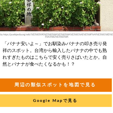
by https://ja.wikipedia.org/wiki/%E3%83%90%E3%83%8A%E3%83%8A%E3%81%AE%E5%8F%A9%E3%81%8D%E
5%A3%B2%E3%82%8A
「バナナ安いよ～」でお馴染みバナナの叩き売り発
祥のスポット。台湾から輸入したバナナの中でも熟
れすぎたものはこちらで安く売りさばいたとか。自
然とバナナが食べたくなるかも！？
周辺の類似スポットを地図で見る
Google Mapで見る