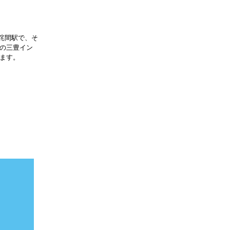
詫間駅で、そ
道の三豊イン
ます。