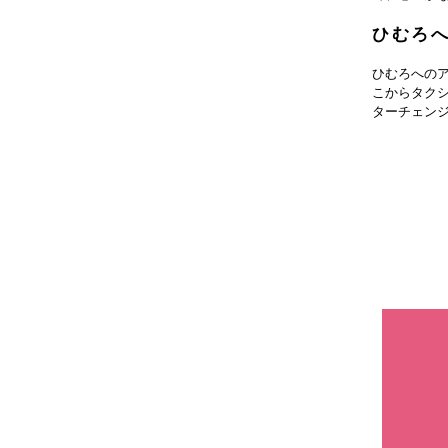
ひむろ
ひむろへの
こからタク
ターチェン