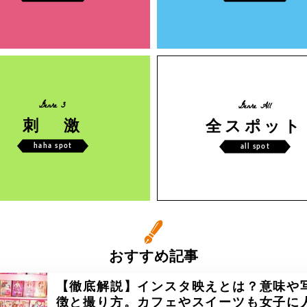
Genre 3
Genre All
刺 激
全スポット
haha spot
all spot
おすすめ記事
【徹底解説】インスタ映えとは？意味や
徴と撮り方。カフェやスイーツも女子に