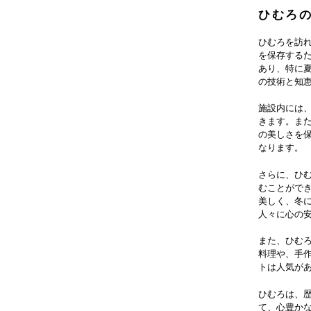
ひむろ
ひむろを訪
を保存する
あり、特に
の技術と知
施設内には
きます。ま
の美しさを
なります。
さらに、ひ
むことがで
美しく、冬
人々に心の
また、ひむ
料理や、手
トは人気が
ひむろは、
て、心豊か