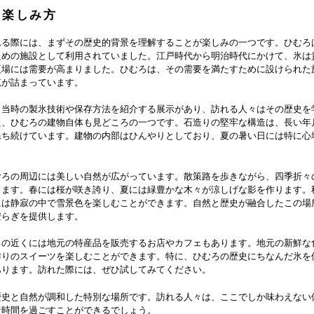
の楽しみ方
れる際には、まずその歴史的背景を理解することが楽しみの一つです。ひむろ
ための施設として利用されていました。江戸時代から明治時代にかけて、氷は
夏場には需要が高まりました。ひむろは、その需要を満たすために設けられた
恵が詰まっています。
、当時の製氷技術や保存方法を紹介する展示があり、訪れる人々はその歴史を
た、ひむろの建物自体も見どころの一つです。石造りの堅牢な構造は、長い年
保ち続けています。建物の内部はひんやりとしており、夏の暑い日には特に心
むろの周辺には美しい自然が広がっています。散策路を歩きながら、四季折々
きます。春には桜が咲き誇り、夏には緑豊かな木々が涼しげな影を作ります。
には静寂の中で雪景色を楽しむことができます。自然と歴史が融合したこの場
安らぎを提供します。
ろの近くには地元の特産品を販売するお店やカフェもあります。地元の新鮮な
作りのスイーツを楽しむことができます。特に、ひむろの歴史にちなんだ氷を
あります。訪れた際には、ぜひ試してみてください。
歴史と自然が調和した特別な場所です。訪れる人々は、ここでしか味わえない
な時間を過ごすことができるでしょう。