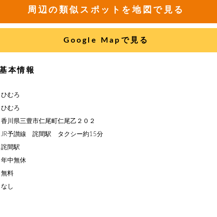
周辺の類似スポットを地図で見る
Google Mapで見る
基本情報
】ひむろ
】ひむろ
】香川県三豊市仁尾町仁尾乙２０２
JR予讃線 詫間駅 タクシー約15分
】詫間駅
】年中無休
】無料
】なし