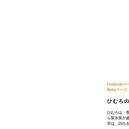
facebookペ
Rettyページ
ひむろ
ひむろは、
ら製氷業が
所は、訪れ