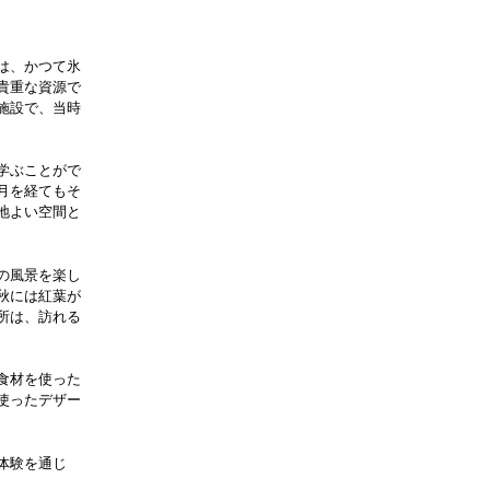
は、かつて氷
貴重な資源で
施設で、当時
学ぶことがで
月を経てもそ
地よい空間と
の風景を楽し
秋には紅葉が
所は、訪れる
食材を使った
使ったデザー
体験を通じ