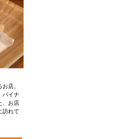
るお店。
、パイナ
た、お店
に訪れて