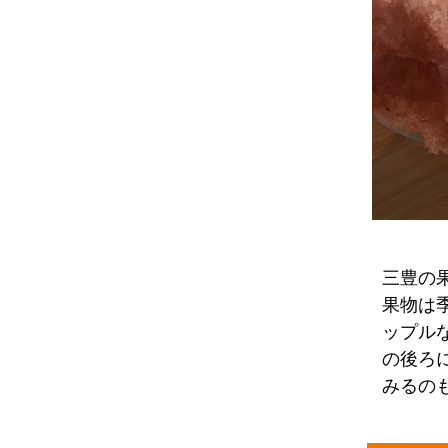
三豊の
果物は
ップル
の後ろ
みるの