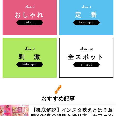
Genre 1
Genre 2
おしゃれ
定 番
cool spot
basic spot
Genre 3
Genre All
刺 激
全スポット
haha spot
all spot
おすすめ記事
【徹底解説】インスタ映えとは？意