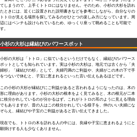
てしまうので、上手くトトロにはなりません。そのため、小杉の大杉を訪れ
たときには、近くに設置された説明書きなどを参考にしながら、自分なりの
トトロが見える場所を探してみるのがひとつの楽しみ方になっています。周
辺にはベンチも設けられているため、ゆっくり座って眺めることも可能で
す。
小杉の大杉は縁結びのパワースポット
小杉の大杉は「トトロ」に似ているというだけでもなく、縁結びのパワース
ポットとしても知られています。実は小杉の大杉は、地元では古くから「夫
婦杉」「縁結びの杉」として、夫婦円満のご利益や、夫婦がこの木の下で手
をつないで休むと、子宝に恵まれるといった言い伝えもあるほどです。
この小杉の大杉が縁結びにご利益があると言われるようになったのは、木の
形に理由があります。小杉の大杉の根本をよく見てみると、木の根元が二本
に枝分かれしているのが分かるはず。これがトトロの耳のように見える理由
でもありますが、昔の人はこの枝分かれしている様子を、仲のいい夫婦にな
ぞらえ、縁結びや子宝のご利益があると言い伝えてきました。
現在でも、トトロの木を訪れる人の中には、良縁や子宝に恵まれるようにと
願掛けする人も少なくありません。