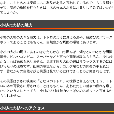
なお、こちらの木は安産にもご利益があると言われているので、もし良縁や
子宝、安産の祈願を行うときは、木の根元のお社にお参りしてみてはいかが
でしょうか。
小杉の大杉の魅力
小杉の大杉の大きな魅力は、トトロのように見える形や、縁結びのパワース
ポットであることはもちろん、自然豊かな周囲の環境にあります。
小杉の大杉の周りにあるのはなだらかな山や田んぼ、畑などののどかな田園
風景。ビルやコンビニ、スーパーなどと言った商業施設はもちろん、少し歩
かなければ民家もありません。見渡す限りの山の緑はリラックスするのには
ぴったりの環境です。山間の環境ながら、ゴルフ場などの開発の手も及ば
ず、昔ながらの自然が残る風景は見ているだけできっと心が癒されるはず。
その風景はまさに映画の「となりのトトロ」の世界と言えるでしょう。トト
ロの木の可愛さに癒されることはもちろん、あわただしい都会の疲れを癒し
たいという人にとっても、小杉の大杉は魅力いっぱいのスポットと言えるか
もしれません。
小杉の大杉へのアクセス