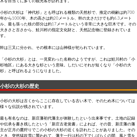
木を目当てに多くの観光客が訪れます。
小杉の大杉は「神代杉」とも呼ばれる種類の天然杉で、推定の樹齢は約700
年から1000年、木の高さは約20メートル、幹の太さだけでも約6.3メート
ル、最も張った枝の部分は約17メートルという非常に大きな巨木です。その
大きさと古さから、鮭川村の指定文化財と、天然記念物に登録されていま
す。
幹は三又に分かれ、その根本には山神様が祀られています。
「小杉の大杉」とは、一見変わった名称のようですが、これは鮭川村の「小
杉地区」にある大きな杉という意味。しだいにそれが短くなり「小杉の大
杉」と呼ばれるようになりました。
小杉の大杉の歴史
小杉の大杉は古くからここに存在している古い木で、そのため木については
様々な伝説が残されています。
最も有名なのは、新庄藩初代藩主が体験したという出来事です。土地の記録
や伝承を書き残したという「新庄古老覚書」によれば、その昔、新庄藩の藩
主が正月の鷹狩りでこの小杉の大杉の近くを訪れたことがありました。その
とき、突然猛吹雪に襲われて、藩主一行は杉の下でしばらくの間、風と雪を