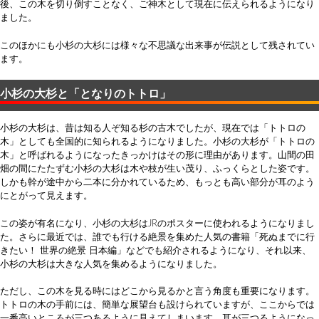
後、この木を切り倒すことなく、ご神木として現在に伝えられるようになり
ました。
このほかにも小杉の大杉には様々な不思議な出来事が伝説として残されてい
ます。
小杉の大杉と「となりのトトロ」
小杉の大杉は、昔は知る人ぞ知る杉の古木でしたが、現在では「トトロの
木」としても全国的に知られるようになりました。小杉の大杉が「トトロの
木」と呼ばれるようになったきっかけはその形に理由があります。山間の田
畑の間にたたずむ小杉の大杉は木や枝が生い茂り、ふっくらとした姿です。
しかも幹が途中から二本に分かれているため、もっとも高い部分が耳のよう
にとがって見えます。
この姿が有名になり、小杉の大杉はJRのポスターに使われるようになりまし
た。さらに最近では、誰でも行ける絶景を集めた人気の書籍「死ぬまでに行
きたい！ 世界の絶景 日本編」などでも紹介されるようになり、それ以来、
小杉の大杉は大きな人気を集めるようになりました。
ただし、この木を見る時にはどこから見るかと言う角度も重要になります。
トトロの木の手前には、簡単な展望台も設けられていますが、ここからでは
一番高いところが三つあるように見えてしまいます。耳が三つるようになっ