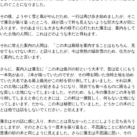
しのぐことになりました。
その後、ようやく雪と風がやんだため、一行は再び歩き始めましたが、そこ
で藩主が振り返ったところ、緑が茂って幹も見えないような巨大な木が目に
入ります。そのあまりにも大きな木の様子に心打たれた藩主は、案内をして
いた土地の人間に、これはどのような木だと尋ねます。
それに答えた案内の人間は、「この木は殿様を案内することはもちろん、見
せてもいけない木だ」と語りましたが、今は突然の猛吹雪のため、仕方がな
く案内したと言います。
さらに、案内人は藩主に「この木は曲川の杉という大木で、昔は近くにもう
一本気があり、2本が揃っていたのですが、その噂を聞いた当時土地を治め
ていた大名である最上義光がこの杉を切り倒してしまいました。それ以来、
この土地には悪いことが起きるようになり、現在でも食べるものに困るよう
な貧しい土地になってしまいました。そのため、もし今の藩主がこの木を切
り倒してしまえと命じたときには、この村は一層貧しく、何もない土地にな
ってしまいます。だから、この木は秘密にしていました。どうかこの木のこ
とは他では話をしないでください」と伝えます。
藩主はその話に感じ入り、木のことは見なかったことにしようと立ち去ろう
としますが、そのときにもう一度木を振り返ると、不思議なことに杉の木は
普通の杉の木と同じように見えました。さらに藩主は不思議に思い、その