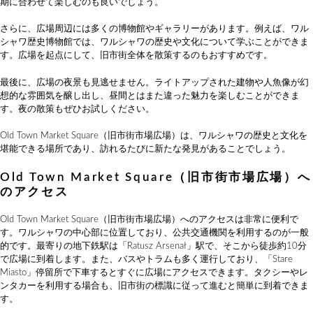
期に合わせて楽しむのも良いでしょう。
さらに、広場周辺には多くの博物館やギャラリーがあります。例えば、ワル
シャワ歴史博物館では、ワルシャワの歴史や文化について学ぶことができま
す。広場を起点にして、旧市街全体を散策するのもおすすめです。
最後に、広場の夜景も見逃せません。ライトアップされた建物や人魚像が幻
想的な雰囲気を醸し出し、昼間とはまた違った魅力を楽しむことができま
す。夜の散策もぜひお試しください。
Old Town Market Square（旧市街市場広場）は、ワルシャワの歴史と文化を
堪能できる場所であり、訪れるたびに新たな発見があることでしょう。
Old Town Market Square（旧市街市場広場）へ
のアクセス
Old Town Market Square（旧市街市場広場）へのアクセスは非常に便利で
す。ワルシャワの中心部に位置しており、公共交通機関を利用するのが一般
的です。最寄りの地下鉄駅は「Ratusz Arsenał」駅で、そこから徒歩約10分
で広場に到着します。また、バスやトラムも多く運行しており、「Stare
Miasto」停留所で下車するとすぐに広場にアクセスできます。タクシーやレ
ンタカーを利用する場合も、旧市街の標識に従って進むと簡単に到着できま
す。