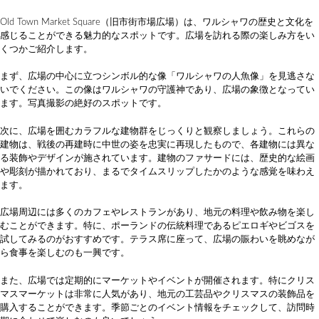
Old Town Market Square（旧市街市場広場）は、ワルシャワの歴史と文化を
感じることができる魅力的なスポットです。広場を訪れる際の楽しみ方をい
くつかご紹介します。
まず、広場の中心に立つシンボル的な像「ワルシャワの人魚像」を見逃さな
いでください。この像はワルシャワの守護神であり、広場の象徴となってい
ます。写真撮影の絶好のスポットです。
次に、広場を囲むカラフルな建物群をじっくりと観察しましょう。これらの
建物は、戦後の再建時に中世の姿を忠実に再現したもので、各建物には異な
る装飾やデザインが施されています。建物のファサードには、歴史的な絵画
や彫刻が描かれており、まるでタイムスリップしたかのような感覚を味わえ
ます。
広場周辺には多くのカフェやレストランがあり、地元の料理や飲み物を楽し
むことができます。特に、ポーランドの伝統料理であるピエロギやビゴスを
試してみるのがおすすめです。テラス席に座って、広場の賑わいを眺めなが
ら食事を楽しむのも一興です。
また、広場では定期的にマーケットやイベントが開催されます。特にクリス
マスマーケットは非常に人気があり、地元の工芸品やクリスマスの装飾品を
購入することができます。季節ごとのイベント情報をチェックして、訪問時