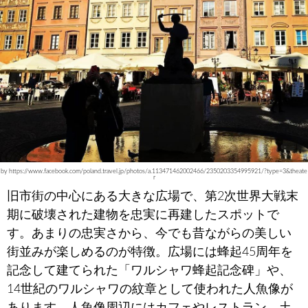
by https://www.facebook.com/poland.travel.jp/photos/a.113471462002466/2350203354995921/?type=3&theate
r
旧市街の中心にある大きな広場で、第2次世界大戦末
期に破壊された建物を忠実に再建したスポットで
す。あまりの忠実さから、今でも昔ながらの美しい
街並みが楽しめるのが特徴。広場には蜂起45周年を
記念して建てられた「ワルシャワ蜂起記念碑」や、
14世紀のワルシャワの紋章として使われた人魚像が
あります。人魚像周辺にはカフェやレストラン、土