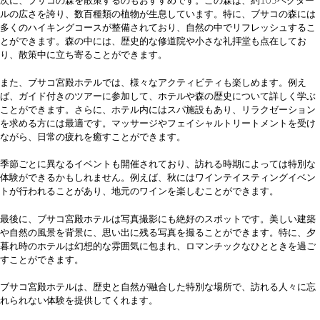
次に、ブサコの森を散策するのもおすすめです。この森は、約105ヘクター
ルの広さを誇り、数百種類の植物が生息しています。特に、ブサコの森には
多くのハイキングコースが整備されており、自然の中でリフレッシュするこ
とができます。森の中には、歴史的な修道院や小さな礼拝堂も点在してお
り、散策中に立ち寄ることができます。
また、ブサコ宮殿ホテルでは、様々なアクティビティも楽しめます。例え
ば、ガイド付きのツアーに参加して、ホテルや森の歴史について詳しく学ぶ
ことができます。さらに、ホテル内にはスパ施設もあり、リラクゼーション
を求める方には最適です。マッサージやフェイシャルトリートメントを受け
ながら、日常の疲れを癒すことができます。
季節ごとに異なるイベントも開催されており、訪れる時期によっては特別な
体験ができるかもしれません。例えば、秋にはワインテイスティングイベン
トが行われることがあり、地元のワインを楽しむことができます。
最後に、ブサコ宮殿ホテルは写真撮影にも絶好のスポットです。美しい建築
や自然の風景を背景に、思い出に残る写真を撮ることができます。特に、夕
暮れ時のホテルは幻想的な雰囲気に包まれ、ロマンチックなひとときを過ご
すことができます。
ブサコ宮殿ホテルは、歴史と自然が融合した特別な場所で、訪れる人々に忘
れられない体験を提供してくれます。