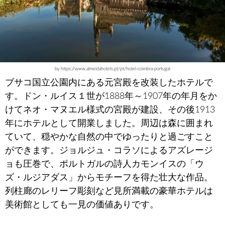
by https://www.almeidahotels.pt/pt/hotel-coimbra-portugal
ブサコ国立公園内にある元宮殿を改装したホテルで
す。ドン・ルイス１世が1888年～1907年の年月をか
けてネオ・マヌエル様式の宮殿が建設、その後1913
年にホテルとして開業しました。周辺は森に囲まれ
ていて、穏やかな自然の中でゆったりと過ごすこと
ができます。ジョルジュ・コラソによるアズレージ
ョも圧巻で、ポルトガルの詩人カモンイスの「ウ
ズ・ルジアダス」からモチーフを得た壮大な作品。
列柱廊のレリーフ彫刻など見所満載の豪華ホテルは
美術館としても一見の価値ありです。