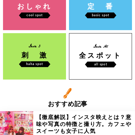
おしゃれ
定 番
cool spot
basic spot
Genre 3
Genre All
刺 激
全スポット
haha spot
all spot
おすすめ記事
【徹底解説】インスタ映えとは？意
味や写真の特徴と撮り方。カフェや
スイーツも女子に人気