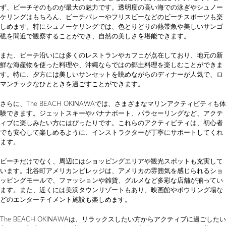
ず、ビーチそのものが最大の魅力です。透明度の高い海での泳ぎやシュノー
ケリングはもちろん、ビーチバレーやフリスビーなどのビーチスポーツも楽
しめます。特にシュノーケリングでは、色とりどりの熱帯魚や美しいサンゴ
礁を間近で観察することができ、自然の美しさを堪能できます。
また、ビーチ沿いには多くのレストランやカフェが点在しており、地元の新
鮮な海産物を使った料理や、沖縄ならではの郷土料理を楽しむことができま
す。特に、夕方には美しいサンセットを眺めながらのディナーが人気で、ロ
マンチックなひとときを過ごすことができます。
さらに、The BEACH OKINAWAでは、さまざまなマリンアクティビティも体
験できます。ジェットスキーやバナナボート、パラセーリングなど、アクテ
ィブに楽しみたい方にはぴったりです。これらのアクティビティは、初心者
でも安心して楽しめるように、インストラクターが丁寧にサポートしてくれ
ます。
ビーチだけでなく、周辺にはショッピングエリアや観光スポットも充実して
います。北谷町アメリカンビレッジは、アメリカの雰囲気を感じられるショ
ッピングモールで、ファッションや雑貨、グルメなど多彩な店舗が揃ってい
ます。また、近くには美浜タウンリゾートもあり、映画館やボウリング場な
どのエンターテイメント施設も楽しめます。
The BEACH OKINAWAは、リラックスしたい方からアクティブに過ごしたい