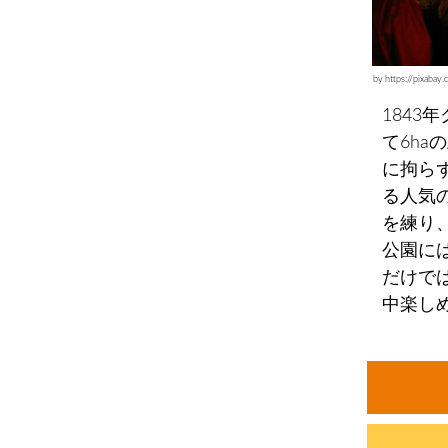
by https://pix
184
て6h
に拘ら
る人気
を練り
公園に
だけで
中楽し