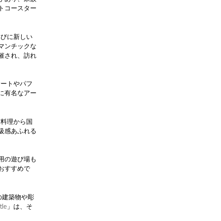
トコースター
たびに新しい
マンチックな
催され、訪れ
サートやパフ
に有名なアー
ク料理から国
高級感あふれる
用の遊び場も
おすすめで
の建築物や彫
le」は、そ