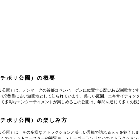
li（チボリ公園）の概要
（チボリ公園）は、デンマークの首都コペンハーゲンに位置する歴史ある遊園地です
界で2番目に古い遊園地として知られています。美しい庭園、エキサイティン
して多彩なエンターテイメントが楽しめるこの公園は、年間を通じて多くの観
li（チボリ公園）の楽しみ方
（チボリ公園）は、その多様なアトラクションと美しい景観で訪れる人々を魅了し
多くのジェットコースターや観覧車、メリーゴーランドなどのアトラクション