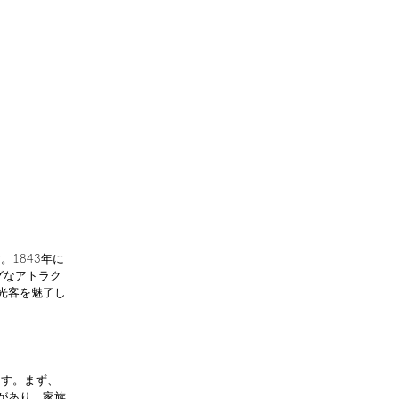
。1843年に
グなアトラク
光客を魅了し
ます。まず、
があり、家族