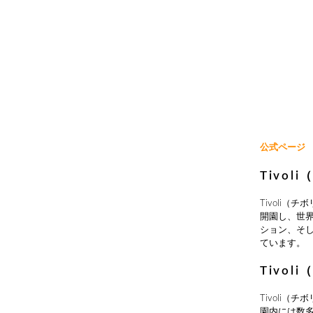
公式ページ
Tivo
Tivoli
開園し、世
ション、そ
ています。
Tivo
Tivoli
園内には数