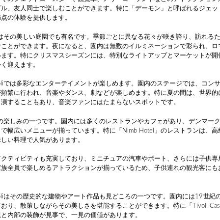
プル、友人同士で楽しむことができます。特に「デーモン」と呼ばれるジェッ
満点の体験を提供します。
oliはその美しい庭園でも有名です。季節ごとに異なる花々が咲き誇り、訪れる
むことができます。夜になると、園内は無数のイルミネーションで彩られ、ロ
います。特にクリスマスシーズンには、特別なライトアップとマーケットが開
かく迎えます。
voliでは多彩なエンターテイメントが楽しめます。園内のステージでは、コン
が頻繁に行われ、音楽やダンス、劇などが楽しめます。特に夏の間は、世界的
出演することもあり、音楽ファンにはたまらないスポットです。
oliの楽しみの一つです。園内には多くのレストランやカフェがあり、デンマー
で幅広いメニューが揃っています。特に「Nimb Hotel」のレストランは、
味しい料理で人気があります。
アクティビティも充実しており、ミニチュアの汽車やボート、さらには子供専
家族全員で楽しめるアトラクションが揃っているため、子供連れの観光客にも
voliはその歴史的な建物やアート作品も見どころの一つです。園内には19世紀
おり、散策しながらその美しさを堪能することができます。特に「Tivoli Cast
観と内部の装飾が見事で、一見の価値があります。