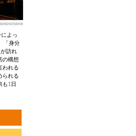
3%82%B2%E3%83%B
ンによっ
。「身分
人が訪れ
話の構想
言われる
められる
供も1日