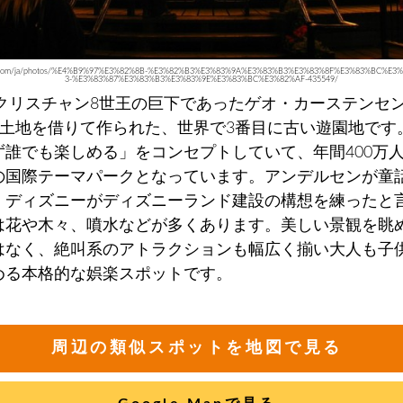
abay.com/ja/photos/%E4%B9%97%E3%82%8B-%E3%82%B3%E3%83%9A%E3%83%B3%E3%83%8F%E3%83%BC%E
3-%E3%83%87%E3%83%B3%E3%83%9E%E3%83%BC%E3%82%AF-435549/
3年クリスチャン8世王の巨下であったゲオ・カーステンセ
aの土地を借りて作られた、世界で3番目に古い遊園地です
ず誰でも楽しめる」をコンセプトしていて、年間400万
の国際テーマパークとなっています。アンデルセンが童
、ディズニーがディズニーランド建設の構想を練ったと
は花や木々、噴水などが多くあります。美しい景観を眺
はなく、絶叫系のアトラクションも幅広く揃い大人も子
める本格的な娯楽スポットです。
周辺の類似スポットを地図で見る