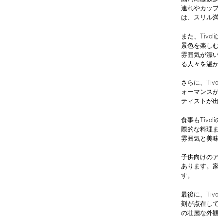
連れやカッ
は、スリル
また、Tiv
景色を楽し
雰囲気が漂
る人々を温
さらに、Ti
ォーマンス
ティストが
食事もTiv
際的な料理ま
雰囲気と美
子供向けの
あります。
す。
最後に、Ti
刻が点在して
の壮麗な外