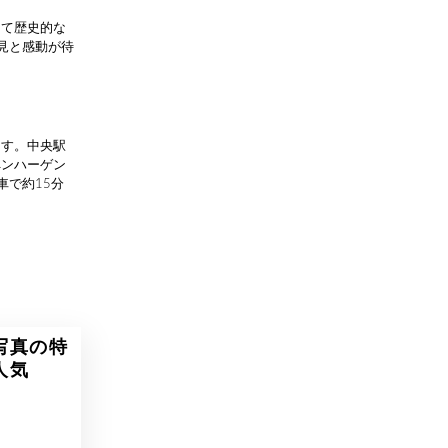
して歴史的な
見と感動が待
ます。中央駅
ペンハーゲン
車で約15分
写真の特
人気