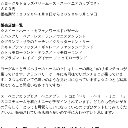
☆ヨーグルト＆ラズベリームース（スーベニアカップつき）
８００円
販売期間：２０２０年１月９日から２０２０年３月１９日
販売店舗一覧
☆スイートハート・カフェ／ワールドバザール
☆ハングリーベア・レストラン／ウエスタンランド
☆グランマ・サラのキッチン／クリッターカントリー
☆キャプテンフックス・ギャレー／ファンタジーランド
☆トゥモローランド・テラス／トゥモローランド
☆プラズマ・レイズ・ダイナー ／トゥモローランド
ヨーグルトとラズベリーのムースの上にはミニーの赤と白のリボンチョコが
乗っています。クランベリーケーキにも同様でリボンチョコが乗っていま
す。２つは似ていて色違いのような見た目になっていますよ☆２つとも写真
映えすること間違いなさそうですね♪
スーベニアカップとスーベニアプレートには「ベリー・ベリー・ミニー！」
のコスチュームを着たミニーがデザインされています。どちらも色合いが女
の子らしく、とっても可愛らしいになっているのでぜひゲットしてみてくだ
さいね。販売されている店舗も多いので手に入れやすいと思います♪