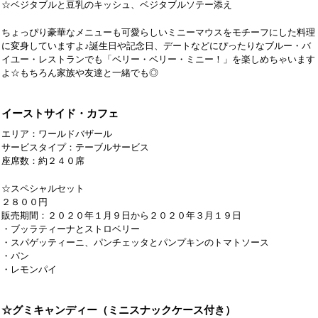
☆ベジタブルと豆乳のキッシュ、ベジタブルソテー添え
ちょっぴり豪華なメニューも可愛らしいミニーマウスをモチーフにした料理
に変身していますよ♪誕生日や記念日、デートなどにぴったりなブルー・バ
イユー・レストランでも「ベリー・ベリー・ミニー！」を楽しめちゃいます
よ☆もちろん家族や友達と一緒でも◎
イーストサイド・カフェ
エリア：ワールドバザール
サービスタイプ：テーブルサービス
座席数：約２４０席
☆スペシャルセット
２８００円
販売期間：２０２０年１月９日から２０２０年３月１９日
・ブッラティーナとストロベリー
・スパゲッティーニ、パンチェッタとパンプキンのトマトソース
・パン
・レモンパイ
☆グミキャンディー（ミニスナックケース付き）