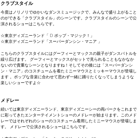
クラブスタイル
今度はノリノリでゆかいなダンスミュージックで、みんなで盛り上がること
のができる「クラブスタイル」のシーンです。クラブスタイルのシーンで公
演されるショーはこちらです。
☆東京ディズニーランド「 D ポップ・マジック！」
☆東京ディズニーランド「スーパーダンシン・マニア 」
こちらのクラブスタイルにはグーフィーとマックスの親子がダンスバトルを
繰り広げます。 グーフィーとマックスがセットで見られることもなかなか
ないので貴重なシーンとなりますね！そしてその後には「スーパーダンシ
ン・マニア」のコスチュームを着たミニーマウスとミッキーマウスが登場し
ます 。ポップな音楽に合わせて思わず一緒に踊りたくなってしまうような
楽しいショーですよ☆
メドレー
続いては東京ディズニーランド、東京ディズニーシーの両パークをこれまで
に彩ってきたエンターテイメントショーのメドレーが始まります。このメド
レーではそれぞれのショーのコスチューム着用したミニーマウスが登場しま
す。 メドレーで公演されるショーはこちらです。