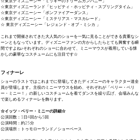
☆東京ディズニーシー「ミッキーのドリームカンパニー」
☆東京ディズニーランド「ヒッピティ・ホッピティ・スプリングタイム」
☆東京ディズニーシー「ボンファイアーダンス」
☆東京ディズニーシー「ミステリアス・マスカレード」
☆ 東京ディズニーシー「レジェンド・オブ・ミシカ 」
これまで開催されてきた大人気のショーを一気に見ることができる貴重なシ
ーンともなっています。ディズニーファンの方からしたらとても興奮する瞬
間ですよね♪それぞれのショーに合わせて、ミニーマウスが着用している懐
かしの豪華なコスチュームにも注目です☆
フィナーレ
ショーのラストではこれまでに登場してきたディズニーのキャラクター達全
員が登場します。主役のミニーマウスを始め、それぞれが「ベリー・ベリ
ー・ミニー！」の新しいコスチュームを着てダンスを繰り広げ、会場みんな
で楽しめるフィナーレを飾ります。
☆イッツ・ベリー・ミニーの詳細☆
公演回数：1日4回から5回
公演時間：約25分
公演場所：トゥモローランド／ショーベース