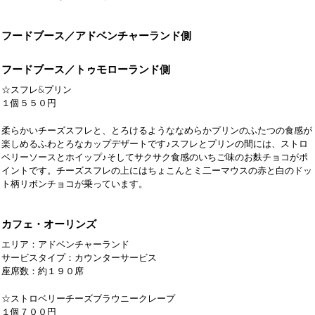
フードブース／アドベンチャーランド側
フードブース／トゥモローランド側
☆スフレ&プリン
１個５５０円
柔らかいチーズスフレと、とろけるようななめらかプリンのふたつの食感が
楽しめるふわとろなカップデザートです♪スフレとプリンの間には、ストロ
ベリーソースとホイップ♪そしてサクサク食感のいちご味のお麩チョコがポ
イントです。チーズスフレの上にはちょこんとミ二ーマウスの赤と白のドッ
ト柄リボンチョコが乗っています。
カフェ・オーリンズ
エリア：アドベンチャーランド
サービスタイプ：カウンターサービス
座席数：約１９０席
☆ストロベリーチーズブラウニークレープ
１個７００円