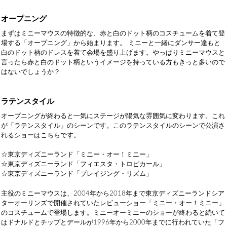
オープニング
まずはミニーマウスの特徴的な、赤と白のドット柄のコスチュームを着て登
場する「オープニング」から始まります。 ミニーと一緒にダンサー達もと
白のドット柄のドレスを着て会場を盛り上げます。やっぱりミニーマウスと
言ったら赤と白のドット柄というイメージを持っている方もきっと多いので
はないでしょうか？
ラテンスタイル
オープニングが終わると一気にステージが陽気な雰囲気に変わります。これ
が「ラテンスタイル」のシーンです。このラテンスタイルのシーンで公演さ
れるショーはこちらです。
☆東京ディズニーランド「ミニー・オー！ミニー」
☆東京ディズニーランド「フィエスタ・トロピカール」
☆東京ディズニーランド「ブレイジング・リズム」
主役のミニーマウスは、2004年から2018年まで東京ディズニーランドシア
ターオーリンズで開催されていたレビューショー「ミニー・オー！ミニー」
のコスチュームで登場します。ミニーオーミニーのショーが終わると続いて
はドナルドとチップとデールが1996年から2000年までに行われていた「フ