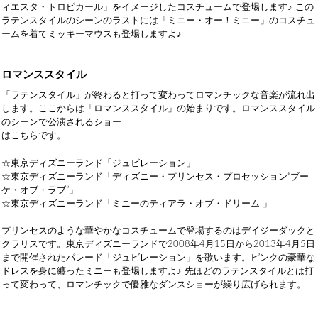
ィエスタ・トロピカール」をイメージしたコスチュームで登場します♪ この
ラテンスタイルのシーンのラストには「ミニー・オー！ミニー」のコスチュ
ームを着てミッキーマウスも登場しますよ♪
ロマンススタイル
「ラテンスタイル」が終わると打って変わってロマンチックな音楽が流れ出
します。ここからは「ロマンススタイル」の始まりです。ロマンススタイル
のシーンで公演されるショー
はこちらです。
☆東京ディズニーランド「ジュビレーション」
☆東京ディズニーランド「ディズニー・プリンセス・プロセッション“ブー
ケ・オブ・ラブ”」
☆東京ディズニーランド「ミニーのティアラ・オブ・ドリーム 」
プリンセスのような華やかなコスチュームで登場するのはデイジーダックと
クラリスです。東京ディズニーランドで2008年4月15日から2013年4月5日
まで開催されたパレード「ジュビレーション」を歌います。ピンクの豪華な
ドレスを身に纏ったミニーも登場しますよ♪ 先ほどのラテンスタイルとは打
って変わって、ロマンチックで優雅なダンスショーが繰り広げられます。