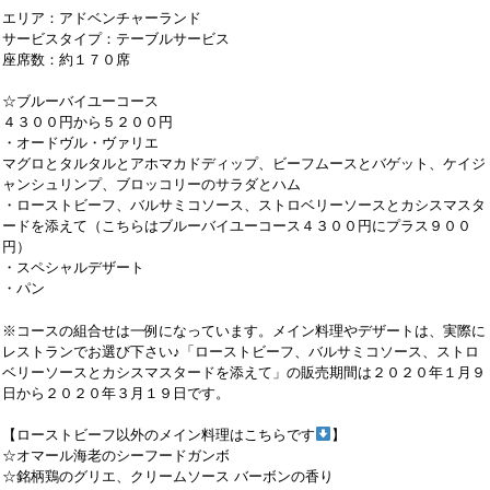
エリア：アドベンチャーランド
サービスタイプ：テーブルサービス
座席数：約１７０席
☆ブルーバイユーコース
４３００円から５２００円
・オードヴル・ヴァリエ
マグロとタルタルとアホマカドディップ、ビーフムースとバゲット、ケイジ
ャンシュリンプ、ブロッコリーのサラダとハム
・ローストビーフ、バルサミコソース、ストロベリーソースとカシスマスタ
ードを添えて（こちらはブルーバイユーコース４３００円にプラス９００
円）
・スペシャルデザート
・パン
※コースの組合せは一例になっています。メイン料理やデザートは、実際に
レストランでお選び下さい♪「ローストビーフ、バルサミコソース、ストロ
ベリーソースとカシスマスタードを添えて」の販売期間は２０２０年１月９
日から２０２０年３月１９日です。
【ローストビーフ以外のメイン料理はこちらです
】
☆オマール海老のシーフードガンボ
☆銘柄鶏のグリエ、クリームソース バーボンの香り