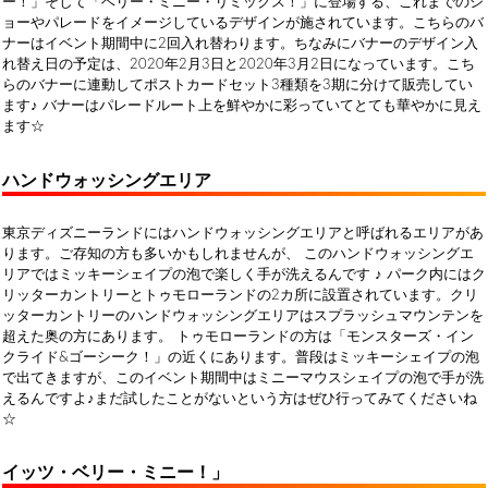
ー！」そして「ベリー・ミニー・リミックス！」に登場する、これまでのシ
ョーやパレードをイメージしているデザインが施されています。こちらのバ
ナーはイベント期間中に2回入れ替わります。ちなみにバナーのデザイン入
れ替え日の予定は、2020年2月3日と2020年3月2日になっています。こち
らのバナーに連動してポストカードセット3種類を3期に分けて販売してい
ます♪ バナーはパレードルート上を鮮やかに彩っていてとても華やかに見え
ます☆
ハンドウォッシングエリア
東京ディズニーランドにはハンドウォッシングエリアと呼ばれるエリアがあ
ります。ご存知の方も多いかもしれませんが、 このハンドウォッシングエ
リアではミッキーシェイプの泡で楽しく手が洗えるんです ♪ パーク内にはク
リッターカントリーとトゥモローランドの2カ所に設置されています。クリ
ッターカントリーのハンドウォッシングエリアはスプラッシュマウンテンを
超えた奥の方にあります。 トゥモローランドの方は「モンスターズ・イン
クライド&ゴーシーク！」の近くにあります。普段はミッキーシェイプの泡
で出てきますが、このイベント期間中はミニーマウスシェイプの泡で手が洗
えるんですよ♪まだ試したことがないという方はぜひ行ってみてくださいね
☆
イッツ・ベリー・ミニー！」