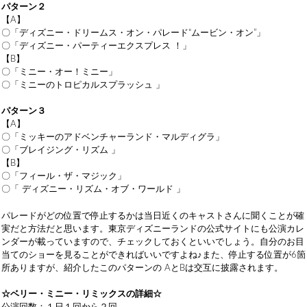
パターン２
【A】
〇「ディズニー・ドリームス・オン・パレード“ムービン・オン”」
〇「ディズニー・パーティーエクスプレス ！」
【B】
〇「ミニー・オー！ミニー」
〇「ミニーのトロピカルスプラッシュ 」
パターン３
【A】
〇「ミッキーのアドベンチャーランド・マルディグラ」
〇「ブレイジング・リズム 」
【B】
〇「フィール・ザ・マジック」
〇「 ディズニー・リズム・オブ・ワールド 」
パレードがどの位置で停止するかは当日近くのキャストさんに聞くことが確
実だと方法だと思います。東京ディズニーランドの公式サイトにも公演カレ
ンダーが載っていますので、チェックしておくといいでしょう。自分のお目
当てのショーを見ることができればいいですよね♪また、停止する位置が6箇
所ありますが、紹介したこのパターンの AとBは交互に披露されます。
☆ベリー・ミニー・リミックスの詳細☆